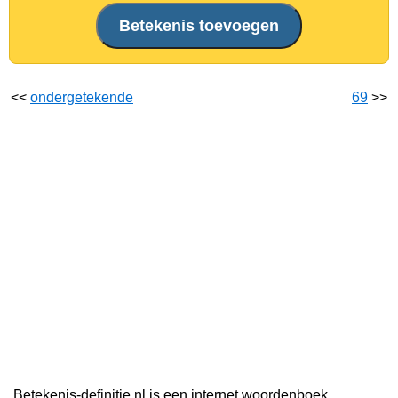
<<
ondergetekende
69
>>
Betekenis-definitie.nl is een internet woordenboek