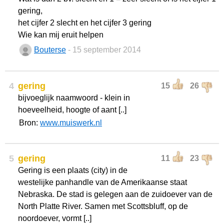
gering,
het cijfer 2 slecht en het cijfer 3 gering
Wie kan mij eruit helpen
Bouterse
- 15 september 2014
4
gering
15
26
bijvoeglijk naamwoord - klein in
hoeveelheid, hoogte of aant [..]
Bron:
www.muiswerk.nl
5
gering
11
23
Gering is een plaats (city) in de
westelijke panhandle van de Amerikaanse staat
Nebraska. De stad is gelegen aan de zuidoever van de
North Platte River. Samen met Scottsbluff, op de
noordoever, vormt [..]