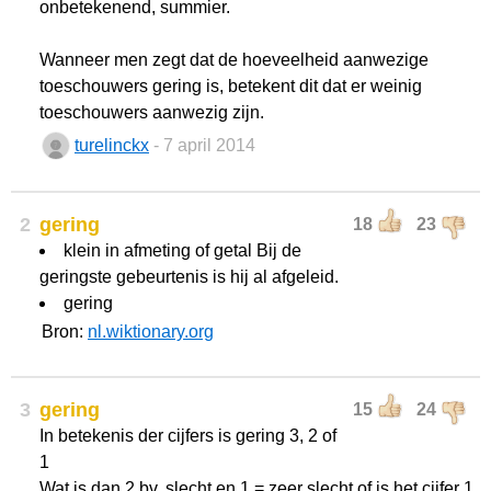
onbetekenend, summier.
Wanneer men zegt dat de hoeveelheid aanwezige
toeschouwers gering is, betekent dit dat er weinig
toeschouwers aanwezig zijn.
turelinckx
- 7 april 2014
2
gering
18
23
klein in afmeting of getal Bij de
geringste gebeurtenis is hij al afgeleid.
gering
Bron:
nl.wiktionary.org
3
gering
15
24
In betekenis der cijfers is gering 3, 2 of
1
Wat is dan 2 bv. slecht en 1 = zeer slecht of is het cijfer 1