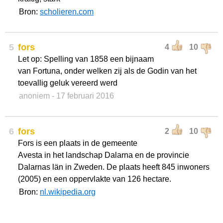
Bron:
scholieren.com
5
fors
4
10
Let op: Spelling van 1858 een bijnaam
van Fortuna, onder welken zij als de Godin van het
toevallig geluk vereerd werd
anoniem
- 17 februari 2016
6
fors
2
10
Fors is een plaats in de gemeente
Avesta in het landschap Dalarna en de provincie
Dalarnas län in Zweden. De plaats heeft 845 inwoners
(2005) en een oppervlakte van 126 hectare.
Bron:
nl.wikipedia.org