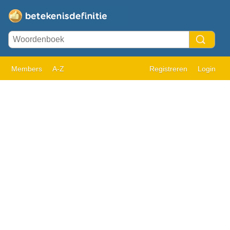
Members
A-Z
Registreren
Login