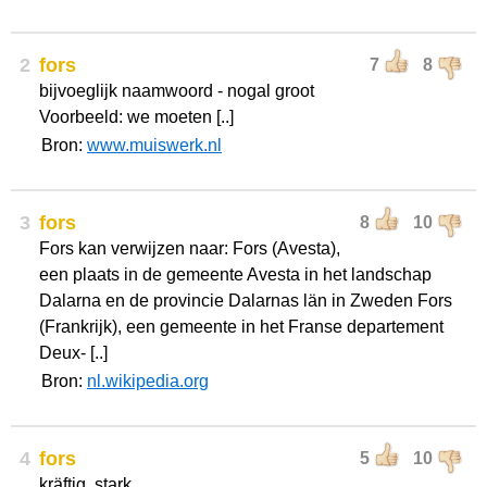
2
fors
7
8
bijvoeglijk naamwoord - nogal groot
Voorbeeld: we moeten [..]
Bron:
www.muiswerk.nl
3
fors
8
10
Fors kan verwijzen naar: Fors (Avesta),
een plaats in de gemeente Avesta in het landschap
Dalarna en de provincie Dalarnas län in Zweden Fors
(Frankrijk), een gemeente in het Franse departement
Deux- [..]
Bron:
nl.wikipedia.org
4
fors
5
10
kräftig, stark