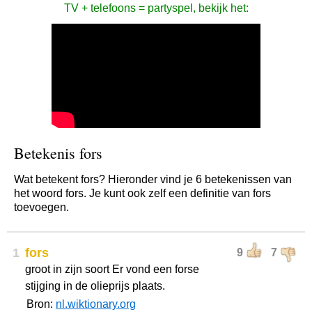
TV + telefoons = partyspel, bekijk het:
Betekenis fors
Wat betekent fors? Hieronder vind je 6 betekenissen van
het woord fors. Je kunt ook zelf een definitie van fors
toevoegen.
1
fors
9
7
groot in zijn soort Er vond een forse
stijging in de olieprijs plaats.
Bron:
nl.wiktionary.org