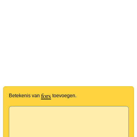
fors
Betekenis van
toevoegen.