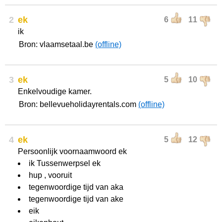
2
ek
6
11
ik
Bron: vlaamsetaal.be
(offline)
3
ek
5
10
Enkelvoudige kamer.
Bron: bellevueholidayrentals.com
(offline)
4
ek
5
12
Persoonlijk voornaamwoord ek
ik Tussenwerpsel ek
hup , vooruit
tegenwoordige tijd van aka
tegenwoordige tijd van ake
eik