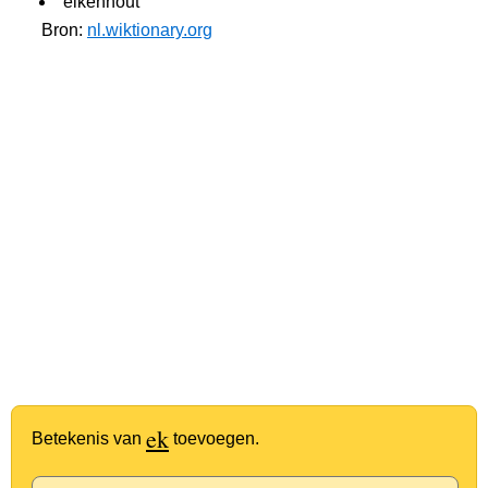
eikenhout
Bron:
nl.wiktionary.org
ek
Betekenis van
toevoegen.