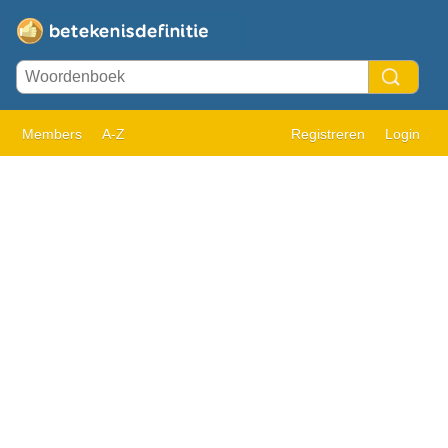
Members
A-Z
Registreren
Login