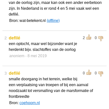
van de oorlog zijn, maar kan ook een ander eerbetoon
zijn. In Nederland is er rond 4 en 5 mei vaak wel een
defilé.
Bron: wat-betekent.nl
(offline)
2
defilé
2
0
een optocht, maar wel bijzonder want je
herdenkt bijv. slachtoffes van de oorlog
anoniem
- 8 mei 2019
3
defilé
0
0
smalle doorgang in het terrein, welke bij
een verplaatsing van troepen of bij een aanval
noodzaakt tot versmalling van de marsformatie of
frontbreedte
Bron:
coehoorn.nl