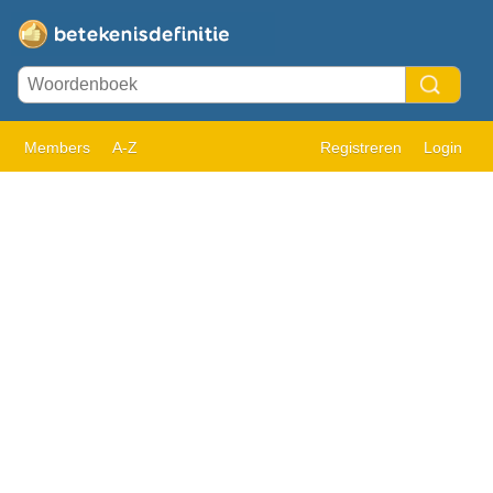
Members
A-Z
Registreren
Login