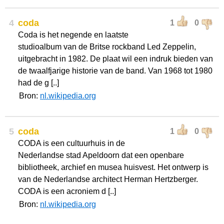
4
coda
1
0
Coda is het negende en laatste
studioalbum van de Britse rockband Led Zeppelin,
uitgebracht in 1982. De plaat wil een indruk bieden van
de twaalfjarige historie van de band. Van 1968 tot 1980
had de g [..]
Bron:
nl.wikipedia.org
5
coda
1
0
CODA is een cultuurhuis in de
Nederlandse stad Apeldoorn dat een openbare
bibliotheek, archief en musea huisvest. Het ontwerp is
van de Nederlandse architect Herman Hertzberger.
CODA is een acroniem d [..]
Bron:
nl.wikipedia.org