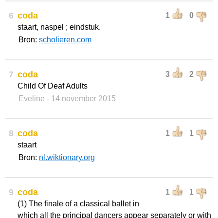
6
coda
1
0
staart, naspel ; eindstuk.
Bron:
scholieren.com
7
coda
3
2
Child Of Deaf Adults
Eveline
- 14 november 2015
8
coda
1
1
staart
Bron:
nl.wiktionary.org
9
coda
1
1
(1) The finale of a classical ballet in
which all the principal dancers appear separately or with