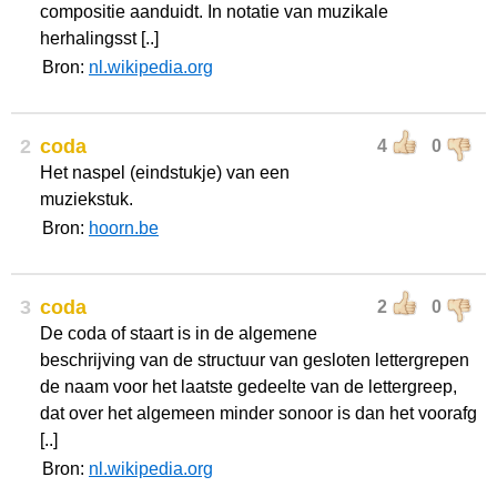
compositie aanduidt. In notatie van muzikale
herhalingsst [..]
Bron:
nl.wikipedia.org
2
coda
4
0
Het naspel (eindstukje) van een
muziekstuk.
Bron:
hoorn.be
3
coda
2
0
De coda of staart is in de algemene
beschrijving van de structuur van gesloten lettergrepen
de naam voor het laatste gedeelte van de lettergreep,
dat over het algemeen minder sonoor is dan het voorafg
[..]
Bron:
nl.wikipedia.org