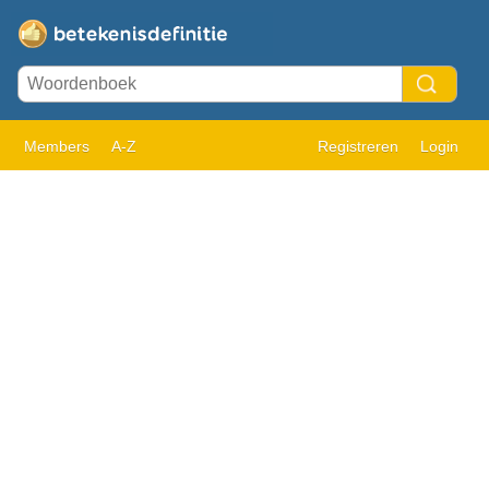
Members
A-Z
Registreren
Login