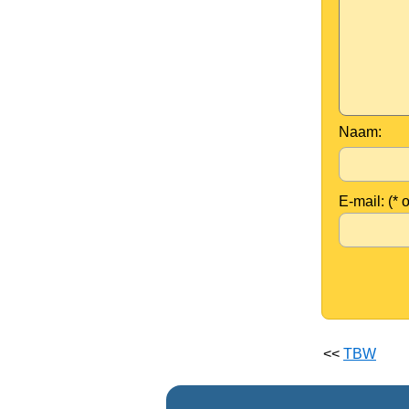
Naam:
E-mail: (* 
<<
TBW