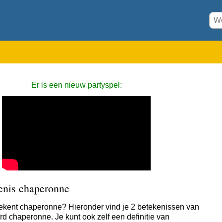
Er is een nieuw partyspel:
enis chaperonne
ekent chaperonne? Hieronder vind je 2 betekenissen van
rd chaperonne. Je kunt ook zelf een definitie van