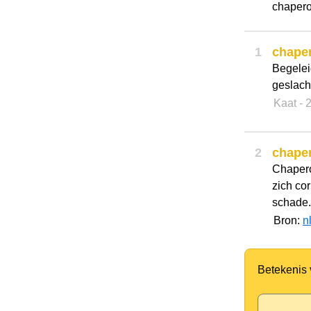
chapero
1
chape
Begelei
geslach
Kaat
- 
2
chape
Chapero
zich co
schade.
Bron:
n
Betekenis