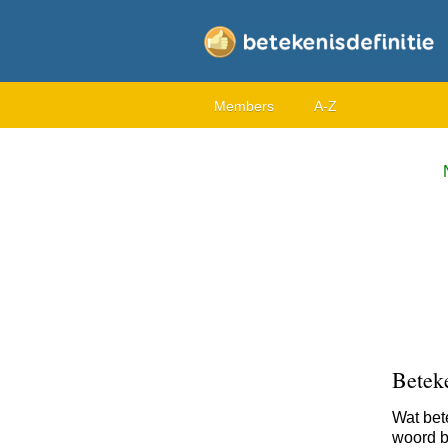
Members
A-Z
Beteke
Wat bet
woord b