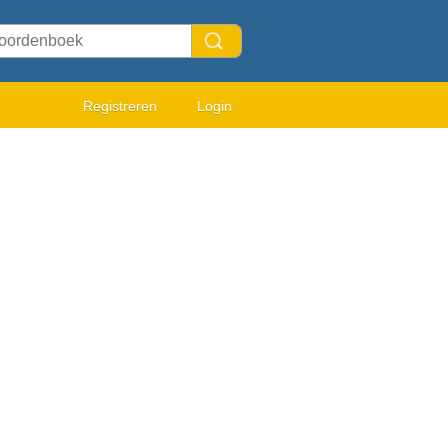
Registreren
Login