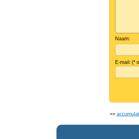
Naam:
E-mail: (* 
<<
accumulat