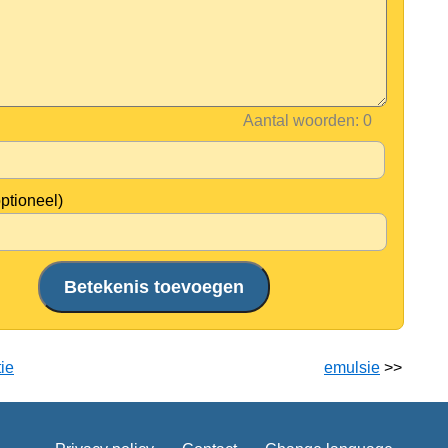
Aantal woorden:
optioneel)
ie
emulsie
>>