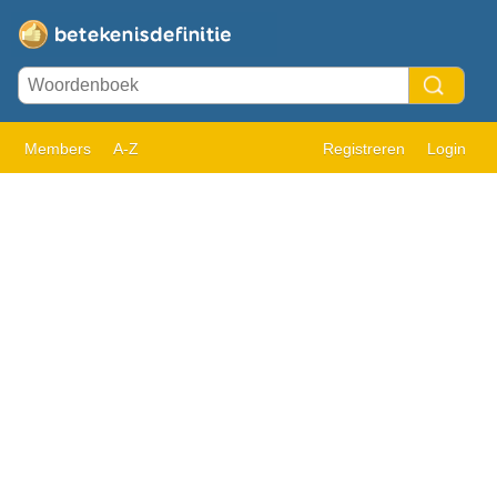
Members
A-Z
Registreren
Login