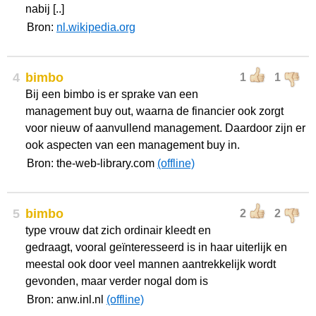
nabij [..]
Bron:
nl.wikipedia.org
4
bimbo
1
1
Bij een bimbo is er sprake van een
management buy out, waarna de financier ook zorgt
voor nieuw of aanvullend management. Daardoor zijn er
ook aspecten van een management buy in.
Bron: the-web-library.com
(offline)
5
bimbo
2
2
type vrouw dat zich ordinair kleedt en
gedraagt, vooral geïnteresseerd is in haar uiterlijk en
meestal ook door veel mannen aantrekkelijk wordt
gevonden, maar verder nogal dom is
Bron: anw.inl.nl
(offline)