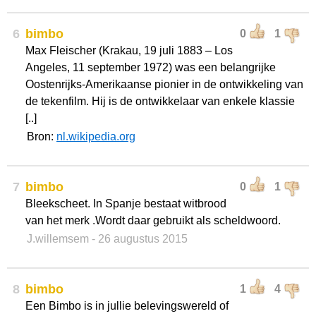
6
bimbo
0
1
Max Fleischer (Krakau, 19 juli 1883 – Los
Angeles, 11 september 1972) was een belangrijke
Oostenrijks-Amerikaanse pionier in de ontwikkeling van
de tekenfilm. Hij is de ontwikkelaar van enkele klassie
[..]
Bron:
nl.wikipedia.org
7
bimbo
0
1
Bleekscheet. In Spanje bestaat witbrood
van het merk .Wordt daar gebruikt als scheldwoord.
J.willemsem
- 26 augustus 2015
8
bimbo
1
4
Een Bimbo is in jullie belevingswereld of