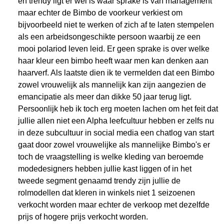
en trendy ligt er wel is waar sprake is van management
maar echter de Bimbo de voorkeur verkiest om
bijvoorbeeld niet te werken of zich af te laten stempelen
als een arbeidsongeschikte persoon waarbij ze een
mooi polariod leven leid. Er geen sprake is over welke
haar kleur een bimbo heeft waar men kan denken aan
haarverf. Als laatste dien ik te vermelden dat een Bimbo
zowel vrouwelijk als mannelijk kan zijn aangezien de
emancipatie als meer dan dikke 50 jaar terug ligt.
Persoonlijk heb ik toch erg moeten lachen om het feit dat
jullie allen niet een Alpha leefcultuur hebben er zelfs nu
in deze subcultuur in social media een chatlog van start
gaat door zowel vrouwelijke als mannelijke Bimbo's er
toch de vraagstelling is welke kleding van beroemde
modedesigners hebben jullie kast liggen of in het
tweede segment genaamd trendy zijn jullie de
rolmodellen dat kleren in winkels niet 1 seizoenen
verkocht worden maar echter de verkoop met dezelfde
prijs of hogere prijs verkocht worden.