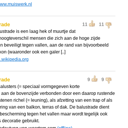
ww.muiswerk.nl
rade
11
11
ustrade is een laag hek of muurtje dat
 hoogteverschil mensen die zich aan de hoge zijde
n beveiligt tegen vallen, aan de rand van bijvoorbeeld
kon (waaronder ook een galer [..]
l.wikipedia.org
rade
9
9
 balusters (= speciaal vormgegeven korte
), aan de bovenzijde verbonden door een daarop rustende
stenen richel (= leuning), als afzetting van een trap of als
ring van een balkon, terras of dak. De balustrade dient
 bescherming tegen het vallen maar wordt tegelijk ook
 decoratie gebruikt.