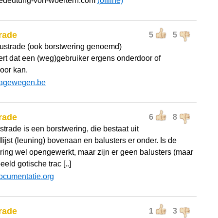
bedeutung-von-woertern.com
(offline)
rade
5
5
ustrade (ook borstwering genoemd)
ert dat een (weg)gebruiker ergens onderdoor of
oor kan.
ragewegen.be
rade
6
8
trade is een borstwering, die bestaat uit
ijst (leuning) bovenaan en balusters er onder. Is de
ring wel opengewerkt, maar zijn er geen balusters (maar
eeld gotische trac [..]
ocumentatie.org
rade
1
3