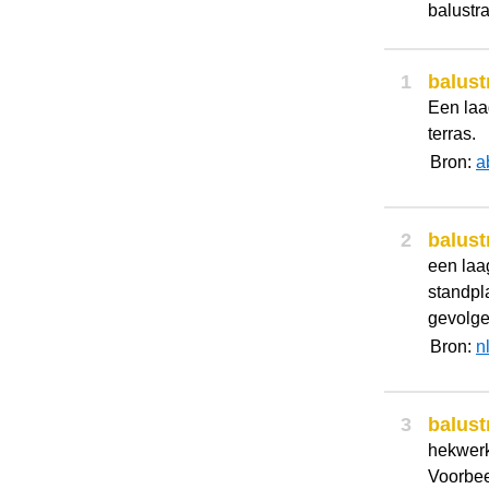
balustr
1
balust
Een laa
terras.
Bron:
a
2
balust
een laa
standpla
gevolge
Bron:
n
3
balust
hekwerk
Voorbeel