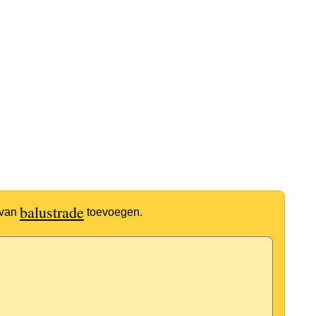
balustrade
 van
toevoegen.