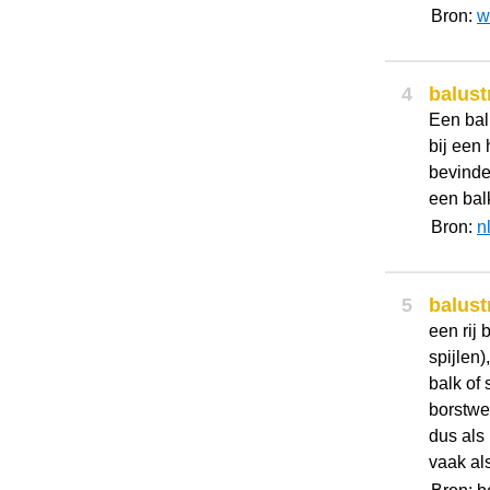
Bron:
w
4
balust
Een bal
bij een
bevinde
een bal
Bron:
n
5
balust
een rij
spijlen
balk of 
borstwe
dus als
vaak als