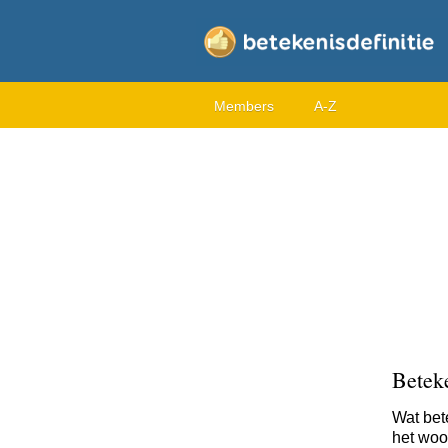
Members
A-Z
Beteke
Wat bet
het woor