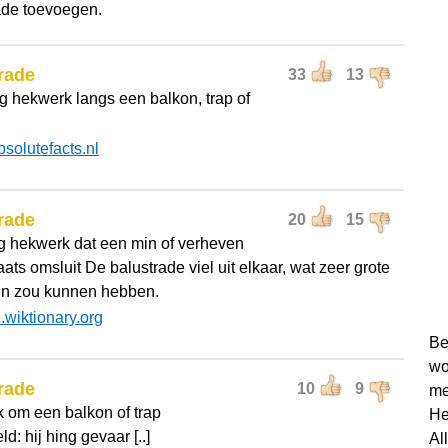
ade toevoegen.
rade
33
13
g hekwerk langs een balkon, trap of
bsolutefacts.nl
rade
20
15
g hekwerk dat een min of verheven
ats omsluit De balustrade viel uit elkaar, wat zeer grote
n zou kunnen hebben.
l.wiktionary.org
Be
wo
rade
10
9
me
 om een balkon of trap
He
d: hij hing gevaar [..]
Al