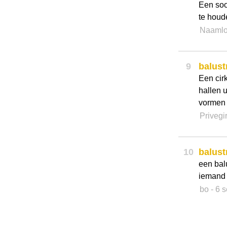
Een soo
te houd
Naamlo
9
balust
Een cir
hallen u
vormen
Privegi
10
balust
een bal
iemand 
bo
- 6 