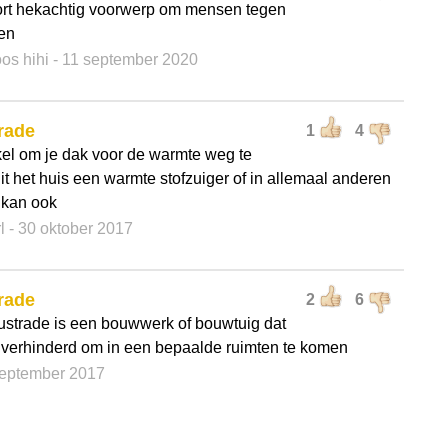
rt hekachtig voorwerp om mensen tegen
en
os hihi
- 11 september 2020
rade
1
4
kel om je dak voor de warmte weg te
it het huis een warmte stofzuiger of in allemaal anderen
 kan ook
rl
- 30 oktober 2017
rade
2
6
ustrade is een bouwwerk of bouwtuig dat
verhinderd om in een bepaalde ruimten te komen
september 2017