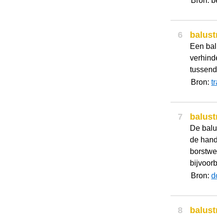
Bron: 
6
balust
Een bal
verhind
tussend
Bron:
t
7
balust
De balus
de handl
borstwe
bijvoorb
Bron:
d
8
balust