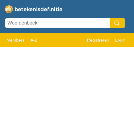
Members
A-Z
Registreren
Login