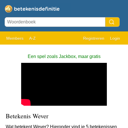
Members
A-Z
Registreren
Login
Een spel zoals Jackbox, maar gratis
Betekenis Wever
Wat betekent Wever? Hieronder vind je 5 betekenissen