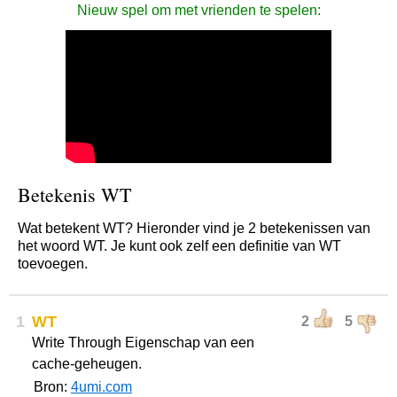
Nieuw spel om met vrienden te spelen:
Betekenis WT
Wat betekent WT? Hieronder vind je 2 betekenissen van
het woord WT. Je kunt ook zelf een definitie van WT
toevoegen.
1
WT
2
5
Write Through Eigenschap van een
cache-geheugen.
Bron:
4umi.com