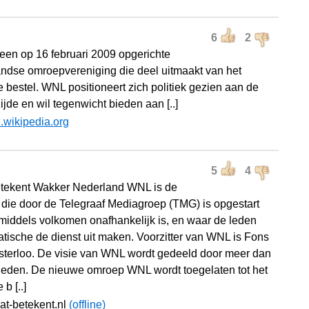
6
2
een op 16 februari 2009 opgerichte
ndse omroepvereniging die deel uitmaakt van het
e bestel. WNL positioneert zich politiek gezien aan de
ijde en wil tegenwicht bieden aan [..]
l.wikipedia.org
5
4
tekent Wakker Nederland WNL is de
die door de Telegraaf Mediagroep (TMG) is opgestart
middels volkomen onafhankelijk is, en waar de leden
tische de dienst uit maken. Voorzitter van WNL is Fons
terloo. De visie van WNL wordt gedeeld door meer dan
leden. De nieuwe omroep WNL wordt toegelaten tot het
 b [..]
at-betekent.nl
(offline)