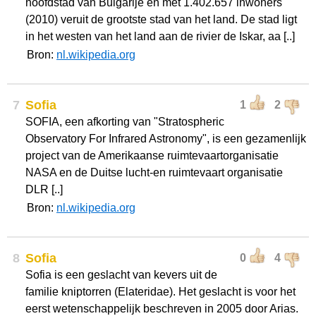
hoofdstad van Bulgarije en met 1.402.657 inwoners
(2010) veruit de grootste stad van het land. De stad ligt
in het westen van het land aan de rivier de Iskar, aa [..]
Bron:
nl.wikipedia.org
7
Sofia
1
2
SOFIA, een afkorting van "Stratospheric
Observatory For Infrared Astronomy", is een gezamenlijk
project van de Amerikaanse ruimtevaartorganisatie
NASA en de Duitse lucht-en ruimtevaart organisatie
DLR [..]
Bron:
nl.wikipedia.org
8
Sofia
0
4
Sofia is een geslacht van kevers uit de
familie kniptorren (Elateridae). Het geslacht is voor het
eerst wetenschappelijk beschreven in 2005 door Arias.