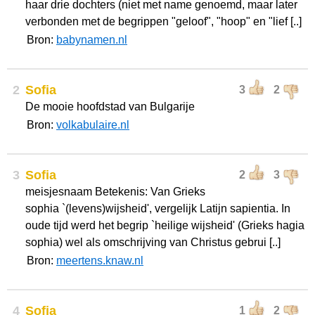
haar drie dochters (niet met name genoemd, maar later
verbonden met de begrippen "geloof", "hoop" en "lief [..]
Bron:
babynamen.nl
2
Sofia
3
2
De mooie hoofdstad van Bulgarije
Bron:
volkabulaire.nl
3
Sofia
2
3
meisjesnaam Betekenis: Van Grieks
sophia `(levens)wijsheid', vergelijk Latijn sapientia. In
oude tijd werd het begrip `heilige wijsheid' (Grieks hagia
sophia) wel als omschrijving van Christus gebrui [..]
Bron:
meertens.knaw.nl
4
Sofia
1
2