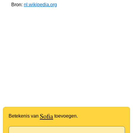
Bron:
nl.wikipedia.org
Sofia
Betekenis van
toevoegen.