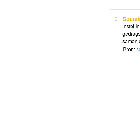
3
Social
instelli
gedrags
samenle
Bron:
s