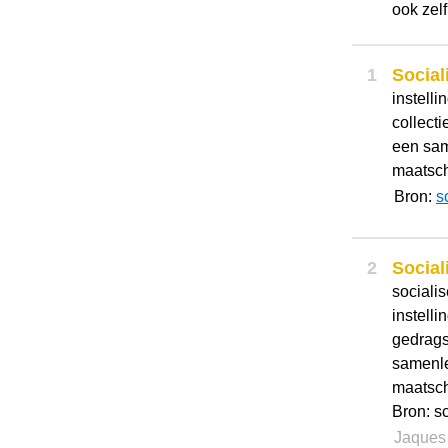
ook zelf
1
Social
instelli
collect
een sam
maatsch
Bron:
s
2
Social
socialis
instelli
gedrags
samenle
maatsch
Bron: s
Jaque