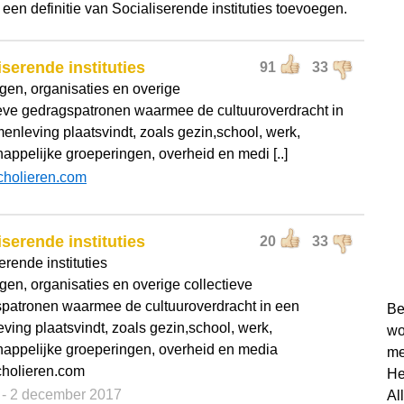
 een definitie van Socialiserende instituties toevoegen.
iserende instituties
91
33
ngen, organisaties en overige
ieve gedragspatronen waarmee de cultuuroverdracht in
enleving plaatsvindt, zoals gezin,school, werk,
appelijke groeperingen, overheid en medi [..]
cholieren.com
iserende instituties
20
33
erende instituties
ngen, organisaties en overige collectieve
patronen waarmee de cultuuroverdracht in een
Be
ving plaatsvindt, zoals gezin,school, werk,
wo
appelijke groeperingen, overheid en media
me
cholieren.com
He
s
- 2 december 2017
Al