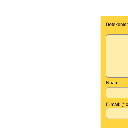
Betekenis
Naam:
E-mail: (* 