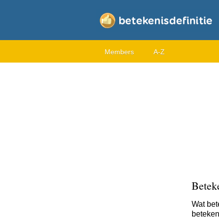
Members
A-Z
Beteke
Wat bet
beteken