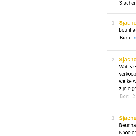
Sjacher
1
Sjache
beunhaa
Bron:
m
2
Sjache
Wat is 
verkoop
welke wi
zijn eig
Bert
- 2
3
Sjache
Beunhaa
Knoeier