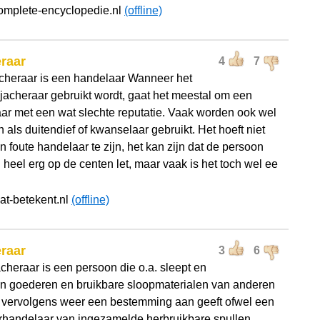
omplete-encyclopedie.nl
(offline)
raar
4
7
cheraar is een handelaar Wanneer het
jacheraar gebruikt wordt, gaat het meestal om een
ar met een wat slechte reputatie. Vaak worden ook wel
als duitendief of kwanselaar gebruikt. Het hoeft niet
en foute handelaar te zijn, het kan zijn dat de persoon
heel erg op de centen let, maar vaak is het toch wel ee
at-betekent.nl
(offline)
raar
3
6
cheraar is een persoon die o.a. sleept en
an goederen en bruikbare sloopmaterialen van anderen
 vervolgens weer een bestemming aan geeft ofwel een
rhandelaar van ingezamelde herbruikbare spullen.