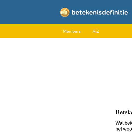
Members
A-Z
Betek
Wat bet
het woor