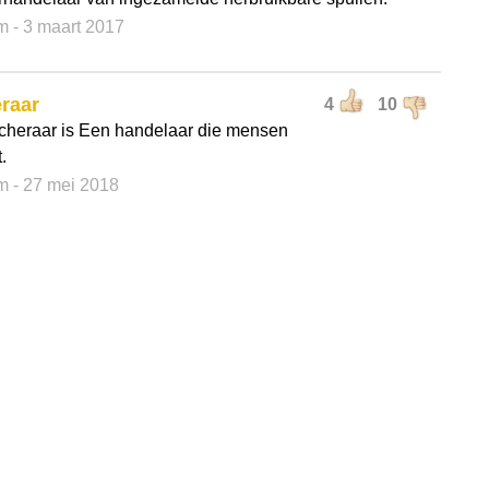
m
- 3 maart 2017
raar
4
10
cheraar is Een handelaar die mensen
.
m
- 27 mei 2018