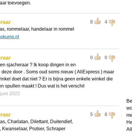
aar toevoegen.
raar
8
4
s, rommelaar, handelaar in rommel
okums.nl
raar
0
0
een sjacheraar ? Ik koop dingen in en
 deze door . Soms oud soms nieuw ( AliExpress ) maar
nkel doet dat niet ? Er is bijna geen enkele winkel die
en spullen maakt ! Dus wat is het verschil
 juni 2023
Be
wo
raar
5
8
me
s, Charlatan, Dilettant, Duitendief,
He
, Kwanselaar, Prutser, Schraper
Al