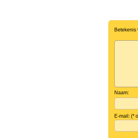
Betekenis
Naam:
E-mail: (* 