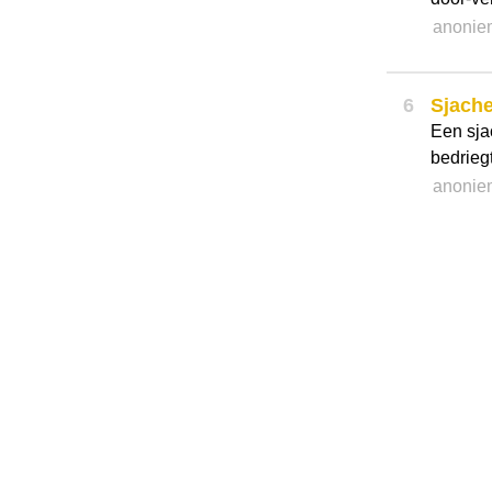
anonie
6
Sjache
Een sja
bedriegt
anonie