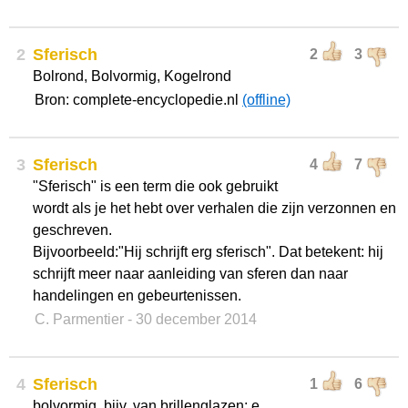
2
Sferisch
2
3
Bolrond, Bolvormig, Kogelrond
Bron: complete-encyclopedie.nl
(offline)
3
Sferisch
4
7
"Sferisch" is een term die ook gebruikt
wordt als je het hebt over verhalen die zijn verzonnen en
geschreven.
Bijvoorbeeld:"Hij schrijft erg sferisch". Dat betekent: hij
schrijft meer naar aanleiding van sferen dan naar
handelingen en gebeurtenissen.
C. Parmentier
- 30 december 2014
4
Sferisch
1
6
bolvormig, bijv. van brillenglazen; e