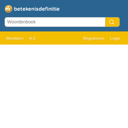
Members
A-Z
Registreren
Login