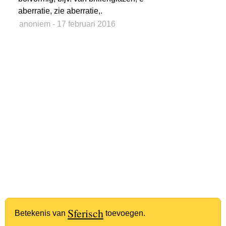
aberratie, zie aberratie,.
anoniem
- 17 februari 2016
Sferisch
Betekenis van
toevoegen.