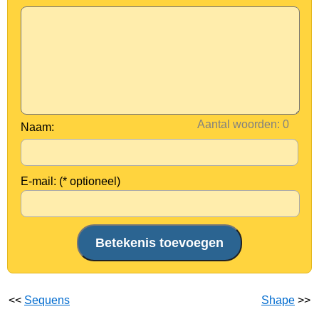
Aantal woorden:
Naam:
E-mail: (* optioneel)
<<
Sequens
Shape
>>