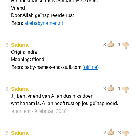
Hindoestaanse meisjesnaam. Betekenis:
Vriend
Door Allah geïnspireerde rust
Bron:
allebabynamen.nl
5
Sakina
8
1
Origin: India
Meaning: friend
Bron: baby-names-and-stuff.com
(offline)
6
Sakina
3
1
Jij bent vriend van Allah dus niks doen
wat harram is. Allah heeft rust op jou geïnspireerd.
anoniem
- 9 februari 2018
7
Sakina
2
3