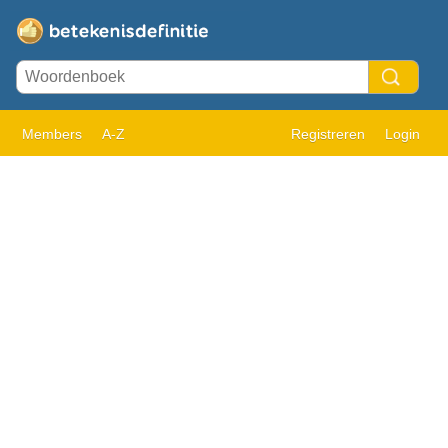
Members
A-Z
Registreren
Login