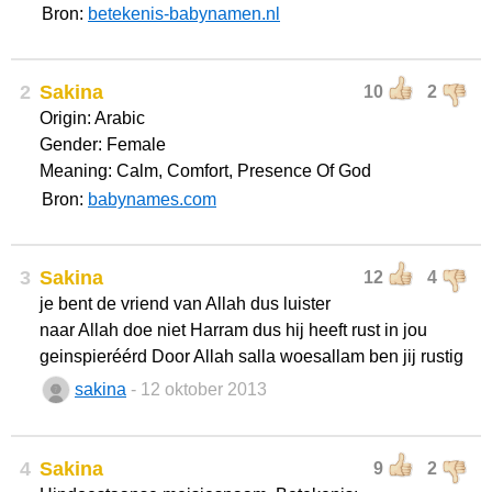
Bron:
betekenis-babynamen.nl
2
Sakina
10
2
Origin: Arabic
Gender: Female
Meaning: Calm, Comfort, Presence Of God
Bron:
babynames.com
3
Sakina
12
4
je bent de vriend van Allah dus luister
naar Allah doe niet Harram dus hij heeft rust in jou
geinspieréérd Door Allah salla woesallam ben jij rustig
sakina
- 12 oktober 2013
4
Sakina
9
2