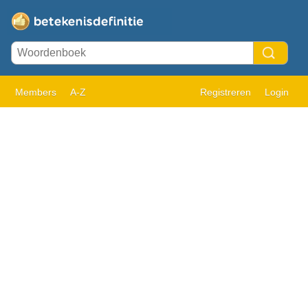
Members
A-Z
Registreren
Login