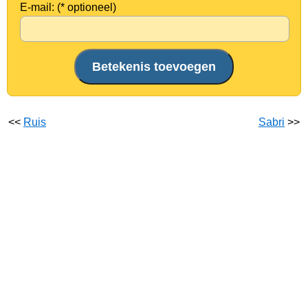
E-mail: (* optioneel)
<<
Ruis
Sabri
>>