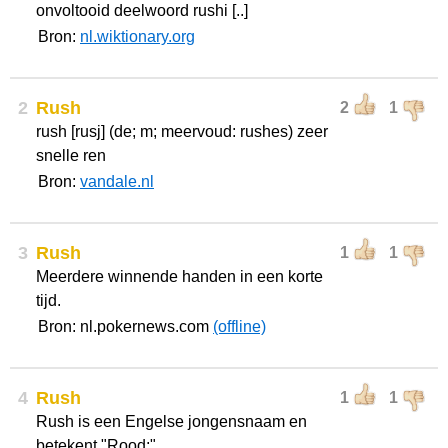
onvoltooid deelwoord rushi [..]
Bron:
nl.wiktionary.org
2
Rush
2
1
rush [rusj] (de; m; meervoud: rushes) zeer
snelle ren
Bron:
vandale.nl
3
Rush
1
1
Meerdere winnende handen in een korte
tijd.
Bron: nl.pokernews.com
(offline)
4
Rush
1
1
Rush is een Engelse jongensnaam en
betekent "Rood;".