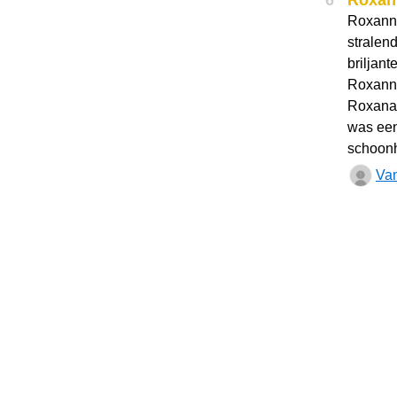
6
Roxan
Roxanne
stralen
briljant
Roxanne
Roxana.
was ee
schoonh
Va