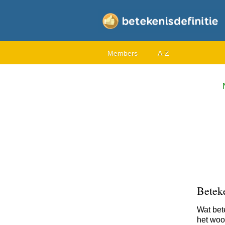
Members
A-Z
Betek
Wat bet
het woo