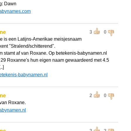
g: Dawn
abynames.com
ne
3
0
 is een Latijns-Amerikae meisjesnaam
ent "Stralend/schitterend".
 stamt af van Roxane. Op betekenis-babynamen.nl
29 Roxanne's hun eigen naam gewaardeerd met 4.5
..]
etekenis-babynamen.nl
ne
2
0
 van Roxane.
abynamen.nl
2
2