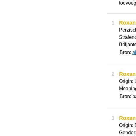
toevoeg
1
Roxan
Perzisc
Stralen
Briljant
Bron:
a
2
Roxan
Origin:
Meaning
Bron: 
3
Roxan
Origin: 
Gender