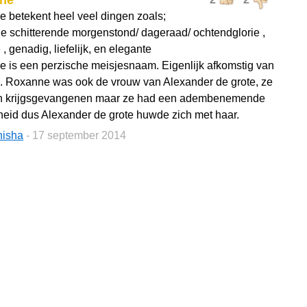
ne
 betekent heel veel dingen zoals;
de schitterende morgenstond/ dageraad/ ochtendglorie ,
e , genadig, liefelijk, en elegante
 is een perzische meisjesnaam. Eigenlijk afkomstig van
 Roxanne was ook de vrouw van Alexander de grote, ze
n krijgsgevangenen maar ze had een adembenemende
eid dus Alexander de grote huwde zich met haar.
nisha
- 17 september 2014