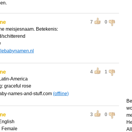
en.
ne
7
0
he meisjesnaam. Betekenis:
d/schitterend
e
llebabynamen.nl
ne
4
1
 Latin-America
: graceful rose
baby-names-and-stuff.com
(offline)
Be
wo
ne
3
0
me
English
He
: Female
Al