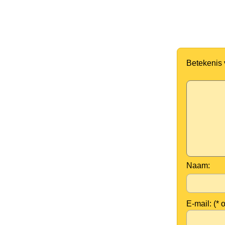
Betekenis
Naam:
E-mail: (* 