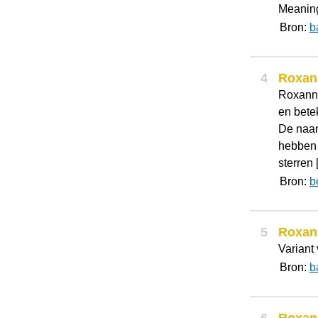
Meanin
Bron:
b
4
Roxan
Roxanne
en betek
De naam
hebben 
sterren [
Bron:
b
5
Roxan
Variant
Bron:
b