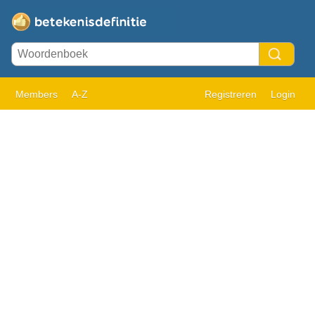
Members
A-Z
Registreren
Login