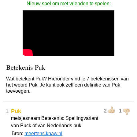
Nieuw spel om met vrienden te spelen:
Betekenis Puk
Wat betekent Puk? Hieronder vind je 7 betekenissen van
het woord Puk. Je kunt ook zelf een definitie van Puk
toevoegen.
1
Puk
2
1
meisjesnaam Betekenis: Spellingvariant
van Puck of van Nederlands puk.
Bron:
meertens.knaw.nl