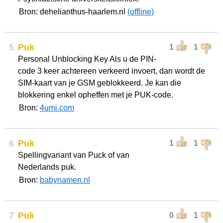
Bron: dehelianthus-haarlem.nl
(offline)
5
Puk
1
1
Personal Unblocking Key Als u de PIN-
code 3 keer achtereen verkeerd invoert, dan wordt de
SIM-kaart van je GSM geblokkeerd. Je kan die
blokkering enkel opheffen met je PUK-code.
Bron:
4umi.com
6
Puk
1
1
Spellingvariant van Puck of van
Nederlands puk.
Bron:
babynamen.nl
7
Puk
0
1