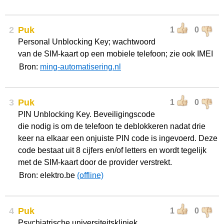
2
Puk
1
0
Personal Unblocking Key; wachtwoord
van de SIM-kaart op een mobiele telefoon; zie ook IMEI
Bron:
ming-automatisering.nl
3
Puk
1
0
PIN Unblocking Key. Beveiligingscode
die nodig is om de telefoon te deblokkeren nadat drie
keer na elkaar een onjuiste PIN code is ingevoerd. Deze
code bestaat uit 8 cijfers en/of letters en wordt tegelijk
met de SIM-kaart door de provider verstrekt.
Bron: elektro.be
(offline)
4
Puk
1
0
Psychiatrische universiteitskliniek.