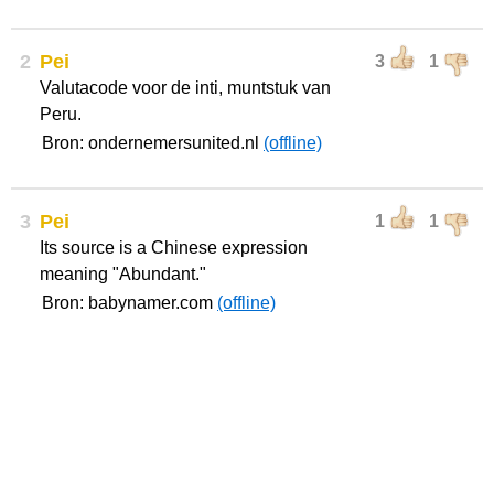
2
Pei
3
1
Valutacode voor de inti, muntstuk van
Peru.
Bron: ondernemersunited.nl
(offline)
3
Pei
1
1
Its source is a Chinese expression
meaning "Abundant."
Bron: babynamer.com
(offline)