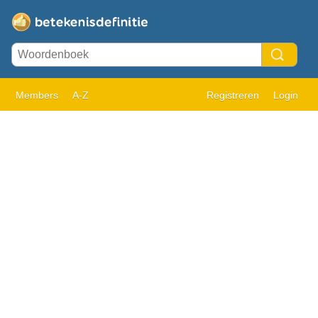
Members
A-Z
Registreren
Login