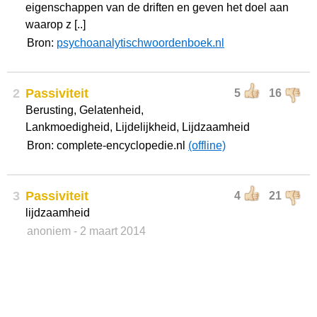
eigenschappen van de driften en geven het doel aan
waarop z [..]
Bron:
psychoanalytischwoordenboek.nl
2
Passiviteit
5
16
Berusting, Gelatenheid,
Lankmoedigheid, Lijdelijkheid, Lijdzaamheid
Bron: complete-encyclopedie.nl
(offline)
3
Passiviteit
4
21
lijdzaamheid
anoniem
- 2 maart 2014