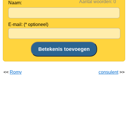
Aantal woorden:
Naam:
E-mail: (* optioneel)
<<
Romy
consulent
>>