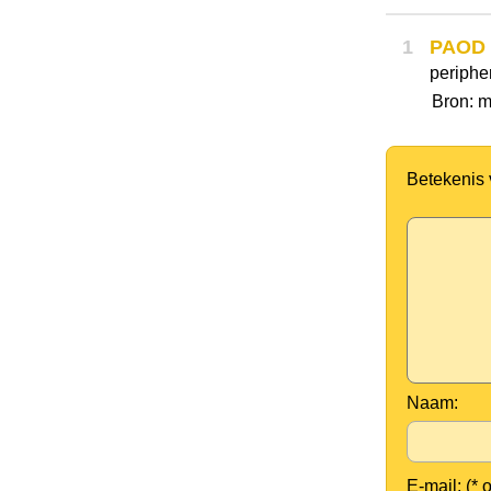
1
PAOD
peripher
Bron: m
Betekenis
Naam:
E-mail: (* 