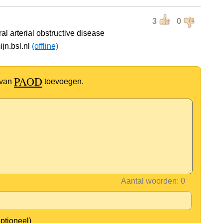
3
0
al arterial obstructive disease
ijn.bsl.nl
(offline)
PAOD
 van
toevoegen.
Aantal woorden:
optioneel)