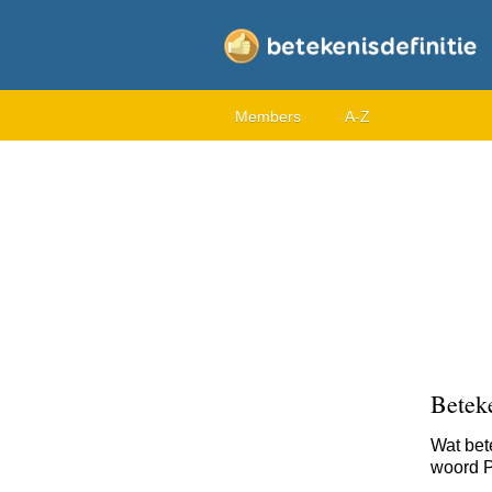
Members
A-Z
Betek
Wat bet
woord P