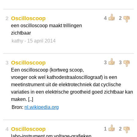
2
Oscilloscoop
4
2
een oscilloscoop maakt trillingen
zichtbaar
kathy
- 15 april 2014
3
Oscilloscoop
3
3
Een oscilloscoop (kortweg scoop,
vroeger ook wel kathodestraaloscillograaf) is een
meetinstrument uit de elektrotechniek dat cyclische
variaties in een elektrische grootheid goed zichtbaar kan
maken. [..]
Bron:
nl.wikipedia.org
4
Oscilloscoop
1
2
labo-instrument om voltage-grafieken