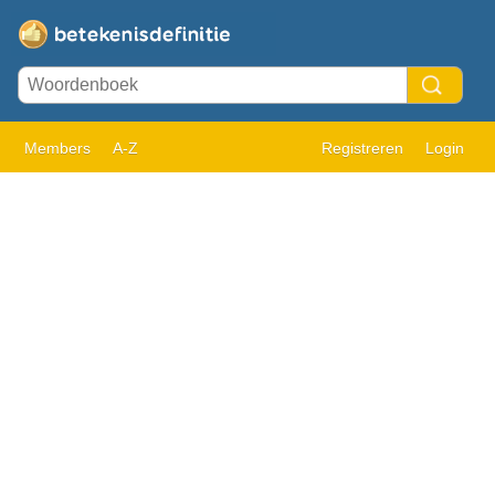
Members
A-Z
Registreren
Login