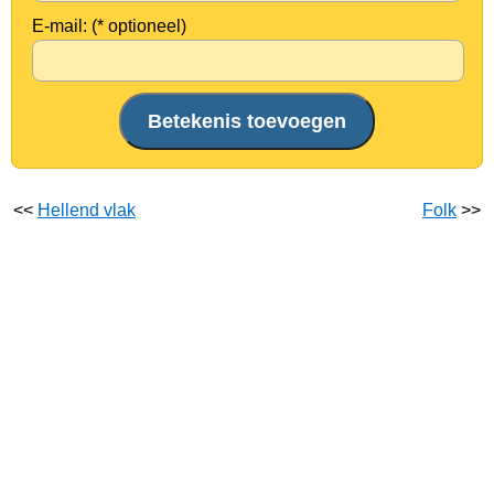
E-mail: (* optioneel)
<<
Hellend vlak
Folk
>>