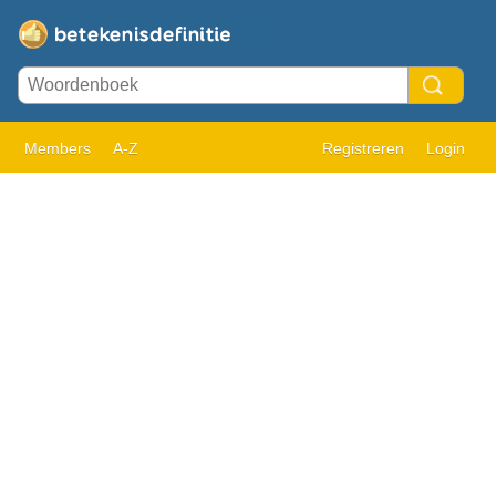
Members
A-Z
Registreren
Login