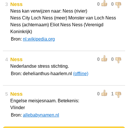
3
Ness
0
0
Ness kan verwijzen naar: Ness (rivier)
Ness City Loch Ness (meer) Monster van Loch Ness
Ness (achternaam) Eliot Ness Ness (Verenigd
Koninkrijk)
Bron:
nl.wikipedia.org
4
Ness
0
0
Nederlandse stress stichting.
Bron: dehelianthus-haarlem.nl
(offline)
5
Ness
0
1
Engelse meisjesnaam. Betekenis:
Vlinder
Bron:
allebabynamen.nl