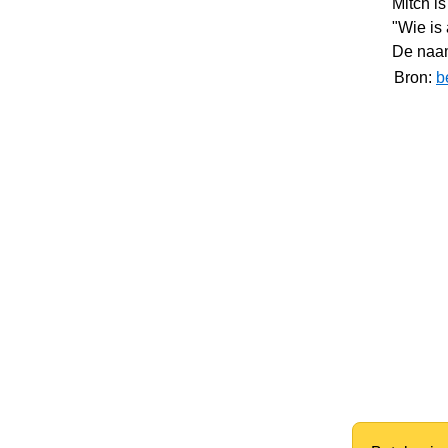
Mitch i
"Wie is 
De naam
Bron:
b