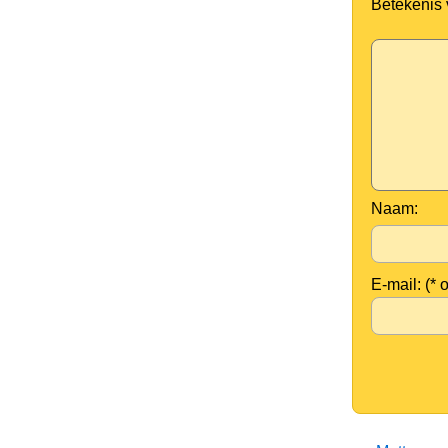
Betekenis
Naam:
E-mail: (* 