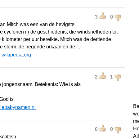
3
0
an Mitch was een van de hevigste
he cyclonen in de geschiedenis, die windsnelheden tot
 kilometer per uur bereikte. Mitch was de dertiende
he storm, de negende orkaan en de [..]
l.wikipedia.org
2
1
 jongensnaam. Betekenis: Wie is als
 God is
Be
llebabynamen.nl
wo
me
He
0
0
Al
Scottish