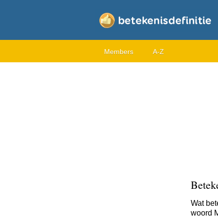
Members
A-Z
Betek
Wat bet
woord M