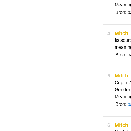
Meaning
Bron: 
4
Mitch
Its sou
meanin
Bron: 
5
Mitch
Origin:
Gender:
Meaning
Bron:
b
6
Mitch