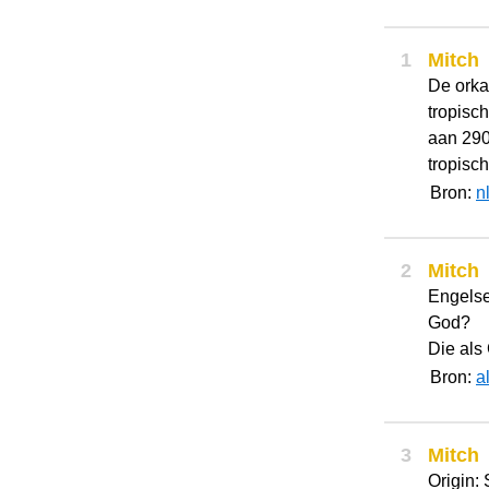
1
Mitch
De orka
tropisc
aan 290
tropisc
Bron:
n
2
Mitch
Engelse
God?
Die als
Bron:
a
3
Mitch
Origin: 