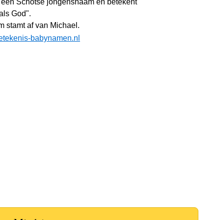
s een Schotse jongensnaam en betekent
als God".
 stamt af van Michael.
etekenis-babynamen.nl