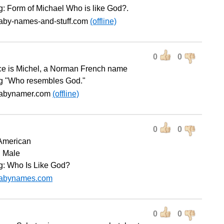
: Form of Michael Who is like God?.
baby-names-and-stuff.com
(offline)
0
0
rce is Michel, a Norman French name
g "Who resembles God."
babynamer.com
(offline)
0
0
 American
 Male
: Who Is Like God?
abynames.com
0
0