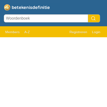
Members
A-Z
Registreren
Login