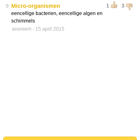
9
Micro-organismen
1
3
eencellige bacterien, eencellige algen en
schimmels
anoniem
- 15 april 2015