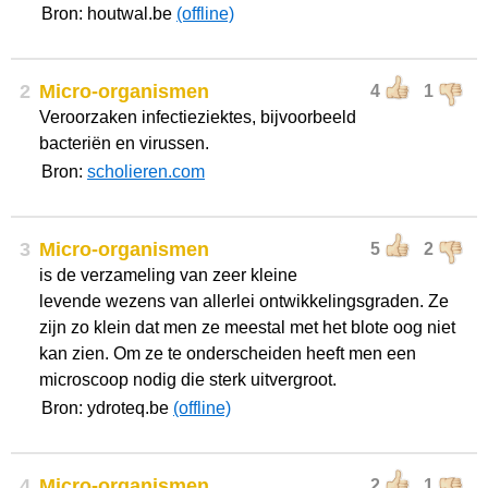
Bron: houtwal.be
(offline)
2
Micro-organismen
4
1
Veroorzaken infectieziektes, bijvoorbeeld
bacteriën en virussen.
Bron:
scholieren.com
3
Micro-organismen
5
2
is de verzameling van zeer kleine
levende wezens van allerlei ontwikkelingsgraden. Ze
zijn zo klein dat men ze meestal met het blote oog niet
kan zien. Om ze te onderscheiden heeft men een
microscoop nodig die sterk uitvergroot.
Bron: ydroteq.be
(offline)
4
Micro-organismen
2
1