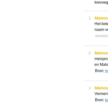
toevoeg
1
Mano
Het bet
naam vo
anonie
2
Mano
meisje
en Malo
Bron:
m
3
Mano
Vermen
Bron:
b