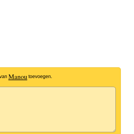
Manou
 van
toevoegen.