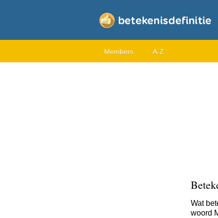
Members
A-Z
Betek
Wat bet
woord M