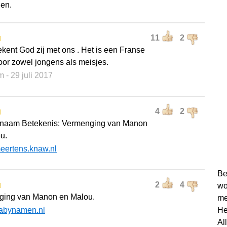
en.
u
11
2
ekent God zij met ons . Het is een Franse
or zowel jongens als meisjes.
m
- 29 juli 2017
u
4
2
snaam Betekenis: Vermenging van Manon
u.
eertens.knaw.nl
Be
u
2
4
wo
ging van Manon en Malou.
me
abynamen.nl
He
Al