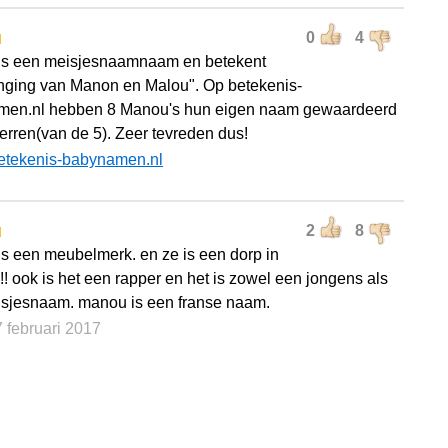
u
0
4
is een meisjesnaamnaam en betekent
ging van Manon en Malou". Op betekenis-
men.nl hebben 8 Manou's hun eigen naam gewaardeerd
terren(van de 5). Zeer tevreden dus!
etekenis-babynamen.nl
u
2
8
s een meubelmerk. en ze is een dorp in
k!! ook is het een rapper en het is zowel een jongens als
sjesnaam. manou is een franse naam.
7 februari 2017