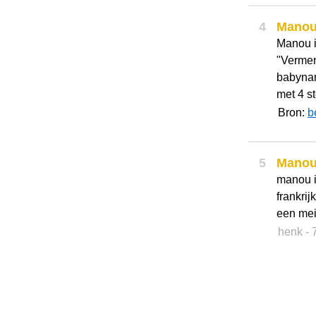
4
Mano
Manou 
"Vermen
babyna
met 4 s
Bron:
b
5
Mano
manou i
frankrij
een mei
henk
- 