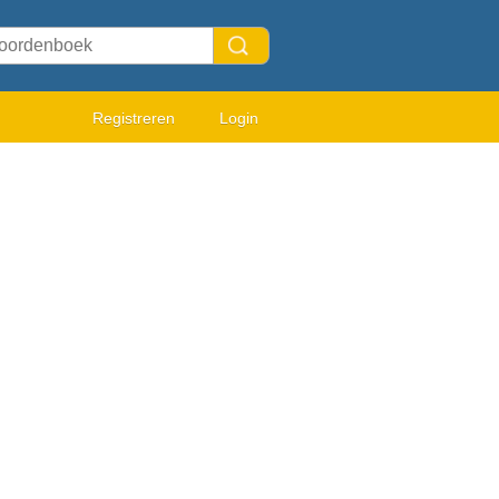
Registreren
Login