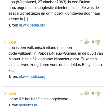
Lou (Waghäusel, 27 oktober 1963), is een Duitse
popzangeres en songfestivaldeelneemster. Ze was de
zesde uit het gezin en onmiddellijk omgeven door haar
eerste fa [..]
Bron:
nl.wikipedia.org
8
Lou
0
0
Lou is een vulkanisch eiland (met een
dode vulkaan) in Papoea-Nieuw-Guinea, in de buurt van
Manus. Het is 32 vierkante kilometer groot. Er komen
slechts twee zoogdieren voor, de buideldas Echymipera
k [..]
Bron:
nl.wikipedia.org
9
Lou
0
0
loene 02: het heeft niets opgeleverd
Bron:
mokums.nl