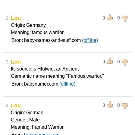
2
Lou
0
0
Origin: Germany
Meaning: famous warrior
Bron: baby-names-and-stuff.com
(offline)
3
Lou
0
0
Its source is Hlutwig, an Ancient
Germanic name meaning "Famous warrior."
Bron: babynamer.com
(offline)
4
Lou
0
0
Origin: German
Gender: Male
Meaning: Famed Warrior
Bron:
babynames.com