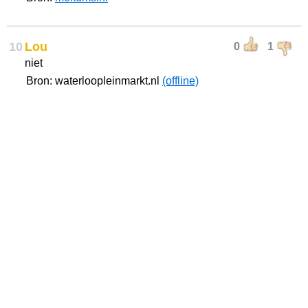
10
Lou
0
1
niet
Bron: waterloopleinmarkt.nl
(offline)