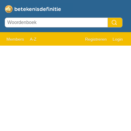
Members
A-Z
Registreren
Login