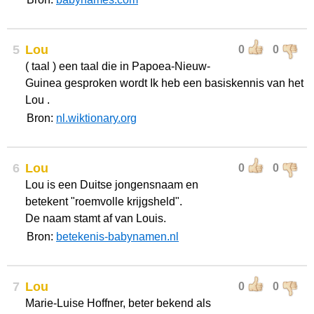
5
Lou
0
0
( taal ) een taal die in Papoea-Nieuw-
Guinea gesproken wordt Ik heb een basiskennis van het
Lou .
Bron:
nl.wiktionary.org
6
Lou
0
0
Lou is een Duitse jongensnaam en
betekent "roemvolle krijgsheld".
De naam stamt af van Louis.
Bron:
betekenis-babynamen.nl
7
Lou
0
0
Marie-Luise Hoffner, beter bekend als