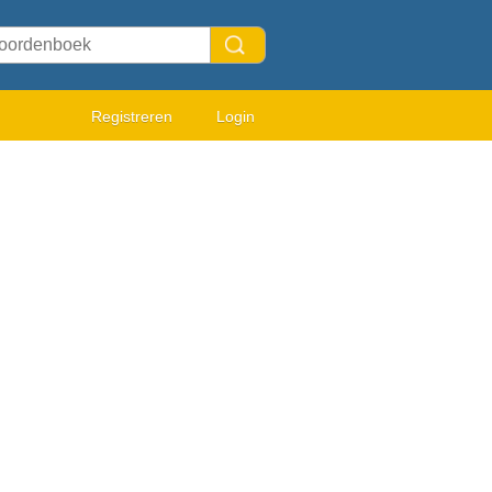
Registreren
Login