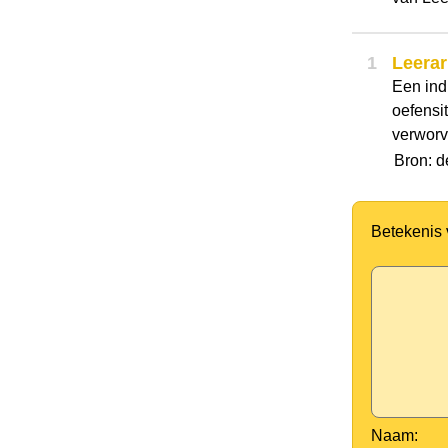
1
Leera
Een indi
oefensi
verworv
Bron: 
Betekenis
Naam: