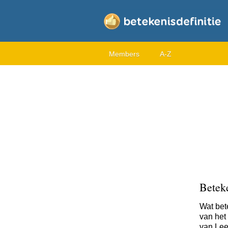
Members
A-Z
Betek
Wat bet
van het
van Lee