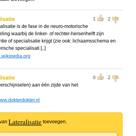
lisatie
1
2
alisatie is de fase in de neuro-motorische
ling waarbij de linker- of rechter-hersenhelft zijn
tie of specialisatie krijgt (zie ook: lichaamsschema en
ische specialisati [..]
l.wikipedia.org
lisatie
0
2
verschijnselen) aan één zijde van het
ww.dokterdokter.nl
Lateralisatie
 van
toevoegen.