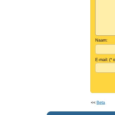
Naam:
E-mail: (* 
<<
Beta