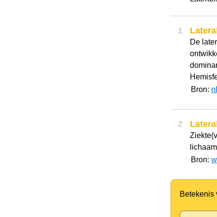
1
Latera
De later
ontwikke
dominan
Hemisfer
Bron:
n
2
Latera
Ziekte(
lichaam
Bron:
w
Betekenis