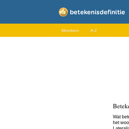
Members
A-Z
Beteke
Wat bet
het woor
Lateral