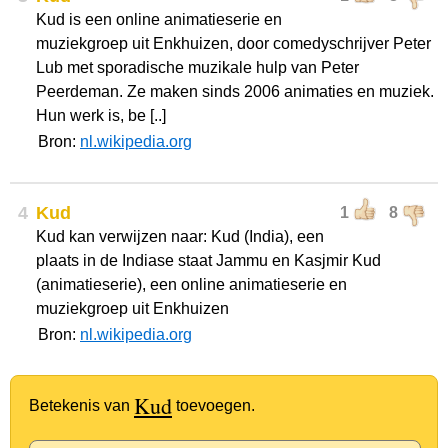
Kud is een online animatieserie en
muziekgroep uit Enkhuizen, door comedyschrijver Peter
Lub met sporadische muzikale hulp van Peter
Peerdeman. Ze maken sinds 2006 animaties en muziek.
Hun werk is, be [..]
Bron:
nl.wikipedia.org
4
Kud
1
8
Kud kan verwijzen naar: Kud (India), een
plaats in de Indiase staat Jammu en Kasjmir Kud
(animatieserie), een online animatieserie en
muziekgroep uit Enkhuizen
Bron:
nl.wikipedia.org
Kud
Betekenis van
toevoegen.