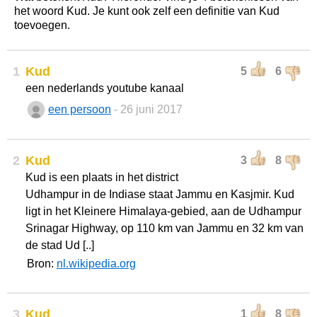
het woord Kud. Je kunt ook zelf een definitie van Kud
toevoegen.
1
Kud
5
6
een nederlands youtube kanaal
een persoon
- 26 juni 2017
2
Kud
3
8
Kud is een plaats in het district
Udhampur in de Indiase staat Jammu en Kasjmir. Kud
ligt in het Kleinere Himalaya-gebied, aan de Udhampur
Srinagar Highway, op 110 km van Jammu en 32 km van
de stad Ud [..]
Bron:
nl.wikipedia.org
3
Kud
1
8