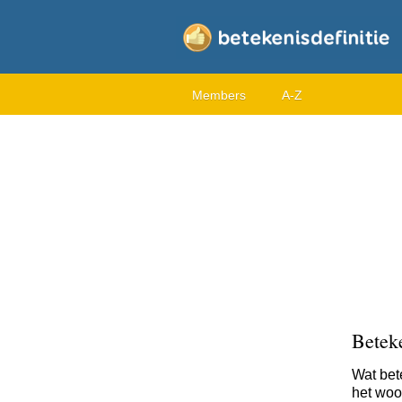
Members
A-Z
Beteke
Wat bet
het woor