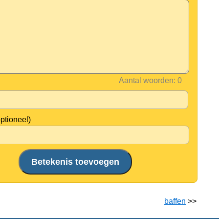
Aantal woorden:
optioneel)
baffen
>>