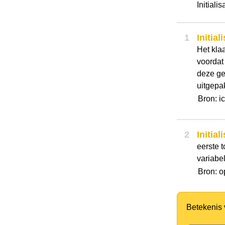
Initiali
1
Initial
Het kla
voordat
deze ge
uitgepak
Bron: i
2
Initial
eerste 
variabel
Bron: o
Betekenis