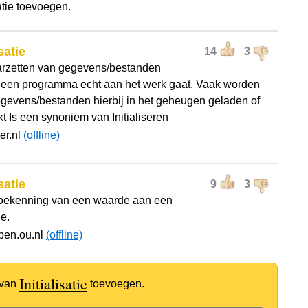
satie toevoegen.
isatie
14
3
arzetten van gegevens/bestanden
 een programma echt aan het werk gaat. Vaak worden
gevens/bestanden hierbij in het geheugen geladen of
t Is een synoniem van Initialiseren
cer.nl
(offline)
isatie
9
3
toekenning van een waarde aan een
e.
pen.ou.nl
(offline)
Initialisatie
 van
toevoegen.