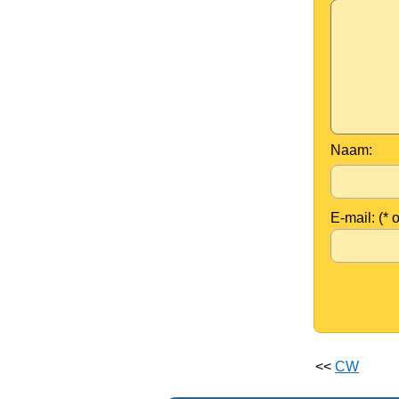
Naam:
E-mail: (* 
<<
CW