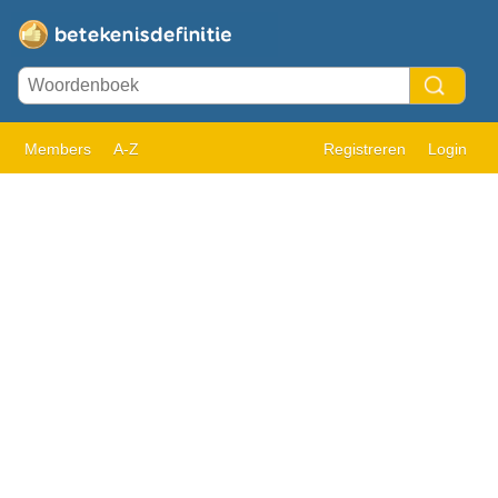
Members
A-Z
Registreren
Login