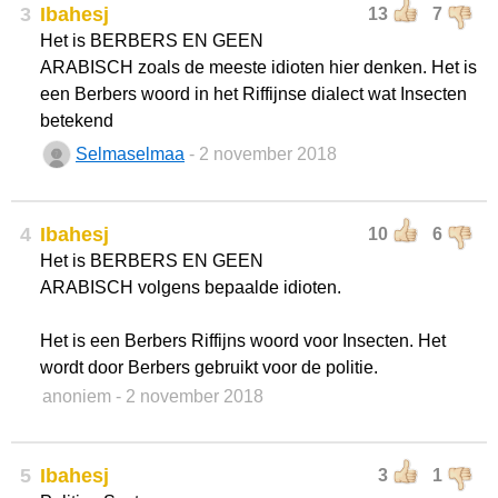
3
Ibahesj
13
7
Het is BERBERS EN GEEN
ARABISCH zoals de meeste idioten hier denken. Het is
een Berbers woord in het Riffijnse dialect wat Insecten
betekend
Selmaselmaa
- 2 november 2018
4
Ibahesj
10
6
Het is BERBERS EN GEEN
ARABISCH volgens bepaalde idioten.
Het is een Berbers Riffijns woord voor Insecten. Het
wordt door Berbers gebruikt voor de politie.
anoniem
- 2 november 2018
5
Ibahesj
3
1