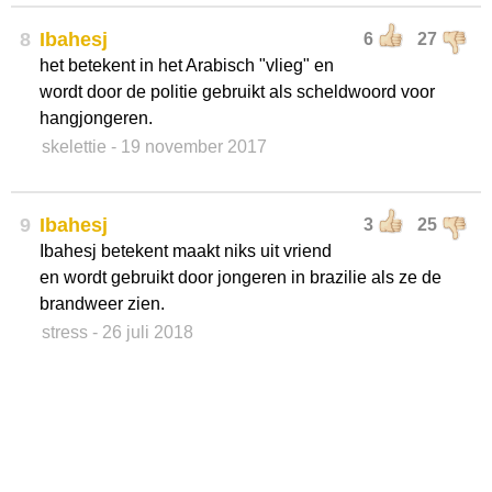
8
Ibahesj
6
27
het betekent in het Arabisch "vlieg" en
wordt door de politie gebruikt als scheldwoord voor
hangjongeren.
skelettie
- 19 november 2017
9
Ibahesj
3
25
Ibahesj betekent maakt niks uit vriend
en wordt gebruikt door jongeren in brazilie als ze de
brandweer zien.
stress
- 26 juli 2018