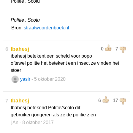
Politie , Scotu
Politie , Scotu
Bron:
straatwoordenboek.nl
6
Ibahesj
0
7
ibahesj betekent een scheld voor popo
oftewel politie het betekent een insect ze vinden het
stoer
yasir
- 5 oktober 2020
7
Ibahesj
6
17
Ibahesj betekend Politie/scoto dit
gebruiken jongeren als ze de politie zien
jAn
- 8 oktober 2017