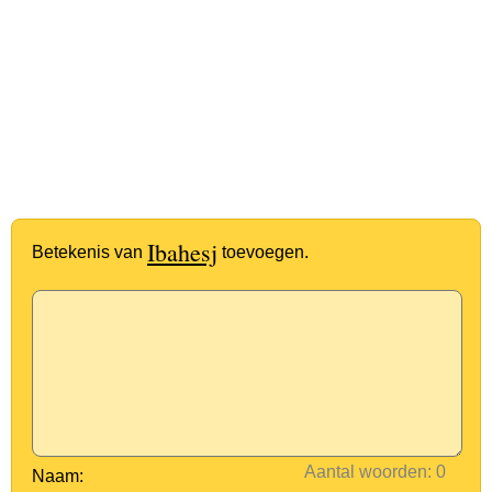
Ibahesj
Betekenis van
toevoegen.
Aantal woorden:
Naam: