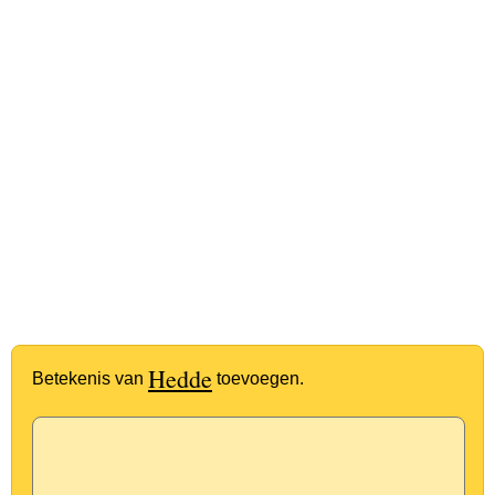
Hedde
Betekenis van
toevoegen.