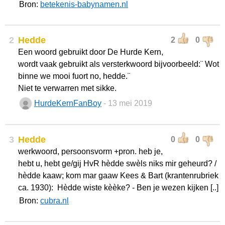
Bron:
betekenis-babynamen.nl
2
Hedde
2
0
Een woord gebruikt door De Hurde Kern,
wordt vaak gebruikt als versterkwoord bijvoorbeeld:¨ Wot
binne we mooi fuort no, hedde.¨
Niet te verwarren met sikke.
HurdeKernFanBoy
- 13 mei 2019
3
Hedde
0
0
werkwoord, persoonsvorm +pron. heb je,
hebt u, hebt ge/gij HvR hèdde swèls niks mir geheurd? /
hèdde kaaw; kom mar gaaw Kees & Bart (krantenrubriek
ca. 1930): Hèdde wiste kèèke? - Ben je wezen kijken [..]
Bron:
cubra.nl