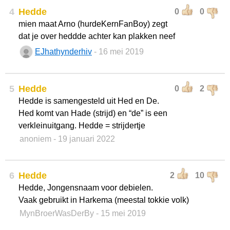
4
Hedde
0
0
mien maat Arno (hurdeKernFanBoy) zegt
dat je over heddde achter kan plakken neef
EJhathynderhiv
- 16 mei 2019
5
Hedde
0
2
Hedde is samengesteld uit Hed en De.
Hed komt van Hade (strijd) en “de” is een
verkleinuitgang. Hedde = strijdertje
anoniem
- 19 januari 2022
6
Hedde
2
10
Hedde, Jongensnaam voor debielen.
Vaak gebruikt in Harkema (meestal tokkie volk)
MynBroerWasDerBy
- 15 mei 2019