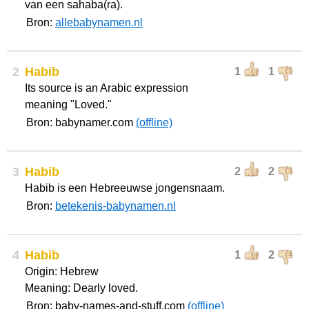
van een sahaba(ra).
Bron:
allebabynamen.nl
2
Habib
1
1
Its source is an Arabic expression
meaning "Loved."
Bron: babynamer.com
(offline)
3
Habib
2
2
Habib is een Hebreeuwse jongensnaam.
Bron:
betekenis-babynamen.nl
4
Habib
1
2
Origin: Hebrew
Meaning: Dearly loved.
Bron: baby-names-and-stuff.com
(offline)