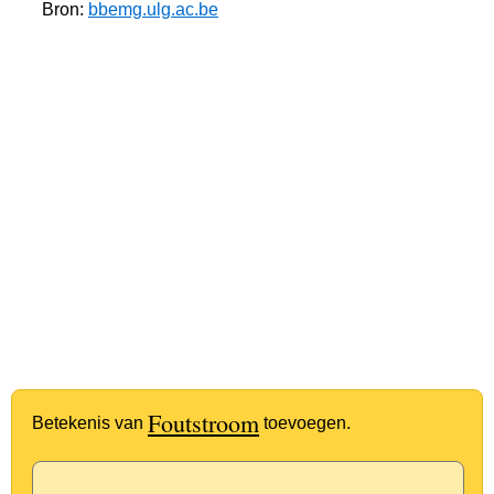
Bron:
bbemg.ulg.ac.be
Foutstroom
Betekenis van
toevoegen.