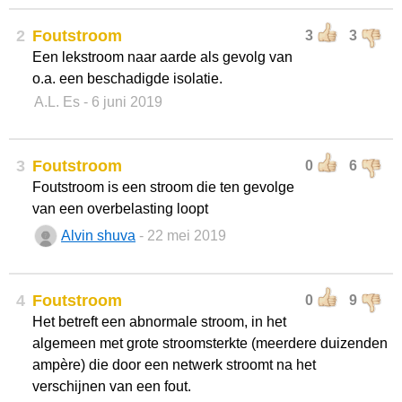
2
Foutstroom
3
3
Een lekstroom naar aarde als gevolg van
o.a. een beschadigde isolatie.
A.L. Es
- 6 juni 2019
3
Foutstroom
0
6
Foutstroom is een stroom die ten gevolge
van een overbelasting loopt
Alvin shuva
- 22 mei 2019
4
Foutstroom
0
9
Het betreft een abnormale stroom, in het
algemeen met grote stroomsterkte (meerdere duizenden
ampère) die door een netwerk stroomt na het
verschijnen van een fout.