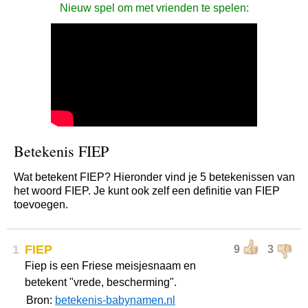
Nieuw spel om met vrienden te spelen:
Betekenis FIEP
Wat betekent FIEP? Hieronder vind je 5 betekenissen van
het woord FIEP. Je kunt ook zelf een definitie van FIEP
toevoegen.
1
FIEP
9
3
Fiep is een Friese meisjesnaam en
betekent "vrede, bescherming".
Bron:
betekenis-babynamen.nl