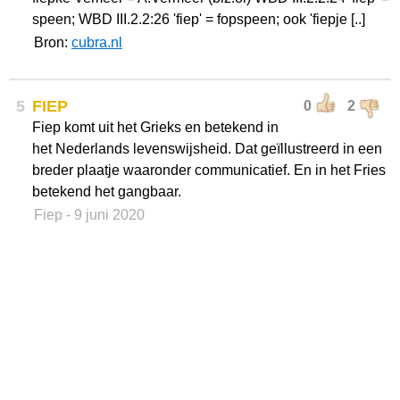
speen; WBD III.2.2:26 'fiep' = fopspeen; ook 'fiepje [..]
Bron:
cubra.nl
5
FIEP
0
2
Fiep komt uit het Grieks en betekend in
het Nederlands levenswijsheid. Dat geïllustreerd in een
breder plaatje waaronder communicatief. En in het Fries
betekend het gangbaar.
Fiep
- 9 juni 2020