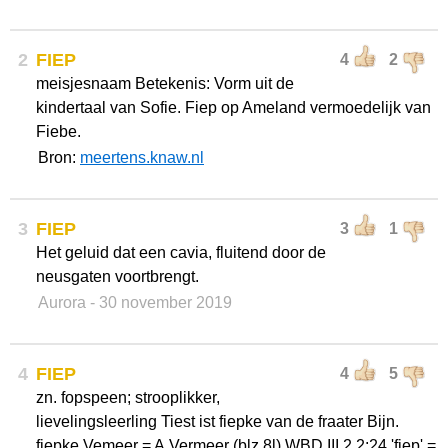
2
FIEP
4
2
meisjesnaam Betekenis: Vorm uit de
kindertaal van Sofie. Fiep op Ameland vermoedelijk van
Fiebe.
Bron:
meertens.knaw.nl
3
FIEP
3
1
Het geluid dat een cavia, fluitend door de
neusgaten voortbrengt.
Aurora
- 30 november 2019
4
FIEP
4
5
zn. fopspeen; strooplikker,
lievelingsleerling Tiest ist fiepke van de fraater Bijn.
fiepke Vemeer = A.Vermeer (blz.8l) WBD III.2.2:24 'fiep' =