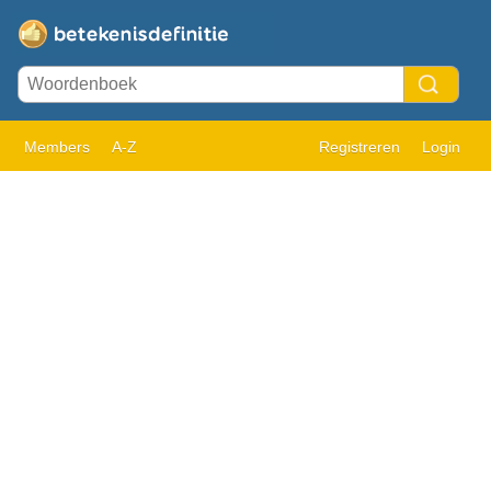
Members
A-Z
Registreren
Login