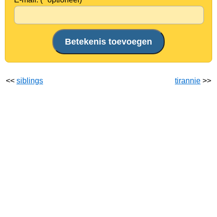
<<
siblings
tirannie
>>