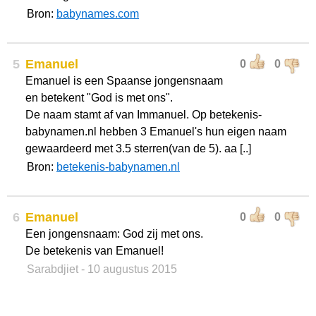
Bron:
babynames.com
5
Emanuel
0
0
Emanuel is een Spaanse jongensnaam
en betekent "God is met ons".
De naam stamt af van Immanuel. Op betekenis-
babynamen.nl hebben 3 Emanuel's hun eigen naam
gewaardeerd met 3.5 sterren(van de 5). aa [..]
Bron:
betekenis-babynamen.nl
6
Emanuel
0
0
Een jongensnaam: God zij met ons.
De betekenis van Emanuel!
Sarabdjiet
- 10 augustus 2015