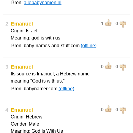
Bron:
allebabynamen.nl
2
Emanuel
1
0
Origin: Israel
Meaning: god is with us
Bron: baby-names-and-stuff.com
(offline)
3
Emanuel
0
0
Its source is Imanuel, a Hebrew name
meaning "God is with us."
Bron: babynamer.com
(offline)
4
Emanuel
0
0
Origin: Hebrew
Gender: Male
Meaning: God Is With Us