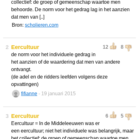
collectief: de groep of gemeenschap waartoe men
behoorde. De norm voor het gedrag lag in het aanzien
dat men van [..]
Bron:
scholieren.com
2
Eercultuur
12
8
de norm voor het individuele gedrag in
het aanzien of de waardering dat men van andere
ontvangt.
(de adel en de ridders leefden volgens deze
opvattingen)
fifianne
- 19 januari 2015
3
Eercultuur
6
5
Eercultuur = In de Middeleeuwen was er
een eercultuur; niet het individuele was belangrijk, maar
het collectief: de groep of gemeenschap waartoe men