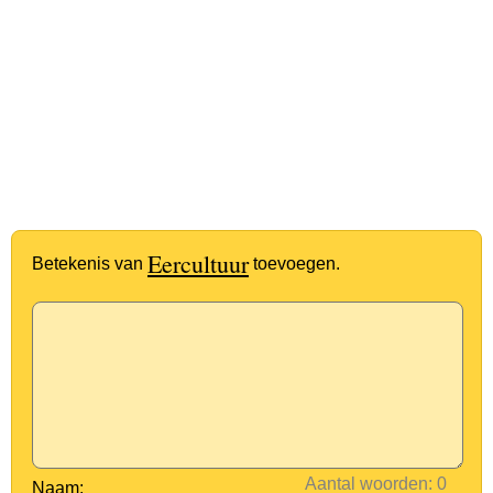
Eercultuur
Betekenis van
toevoegen.
Aantal woorden:
Naam: