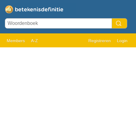
Members
A-Z
Registreren
Login