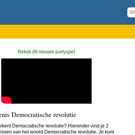
Bekijk dit nieuwe partyspel
enis Democratische revolutie
ekent Democratische revolutie? Hieronder vind je 2
issen van het woord Democratische revolutie. Je kunt