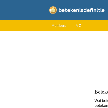
Members
A-Z
Betek
Wat bet
beteken