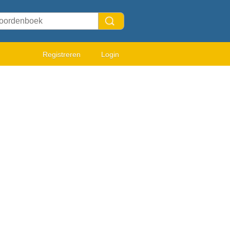
Registreren
Login