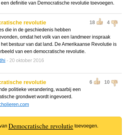
f een definitie van Democratische revolutie toevoegen.
atische revolutie
18
4
ies die in de geschiedenis hebben
evonden, omdat het volk van een landmeer inspraak
n het bestuur van dat land. De Amerikaanse Revolutie is
rbeeld van een democratische revolutie.
dhi
- 20 oktober 2016
atische revolutie
6
10
ende politieke verandering, waarbij een
tische grondwet wordt ingevoerd.
cholieren.com
Democratische revolutie
 van
toevoegen.