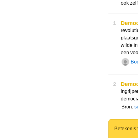
ook zel
1
Democr
revolut
plaatsg
wilde i
een voo
Bo
2
Democr
ingrijp
democra
Bron:
s
Betekenis