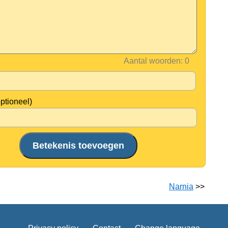
Aantal woorden:
optioneel)
Narnia
>>