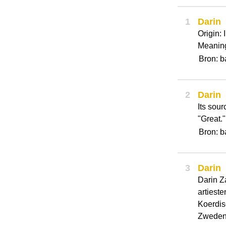
1
Darin
Origin: 
Meaning
Bron: 
2
Darin
Its sou
"Great."
Bron: 
3
Darin
Darin Z
artiest
Koerdis
Zweden 