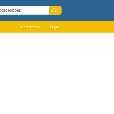
Registreren
Login