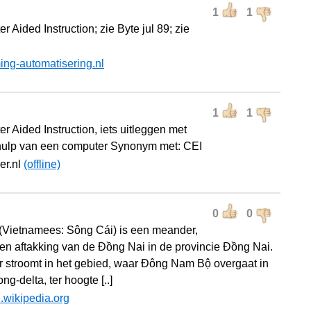
1
1
 Aided Instruction; zie Byte jul 89; zie
I
ing-automatisering.nl
1
1
r Aided Instruction, iets uitleggen met
ulp van een computer Synonym met: CEI
cer.nl
(offline)
0
0
(Vietnamees: Sông Cái) is een meander,
er en aftakking van de Đồng Nai in de provincie Đồng Nai.
er stroomt in het gebied, waar Đông Nam Bộ overgaat in
g-delta, ter hoogte [..]
l.wikipedia.org