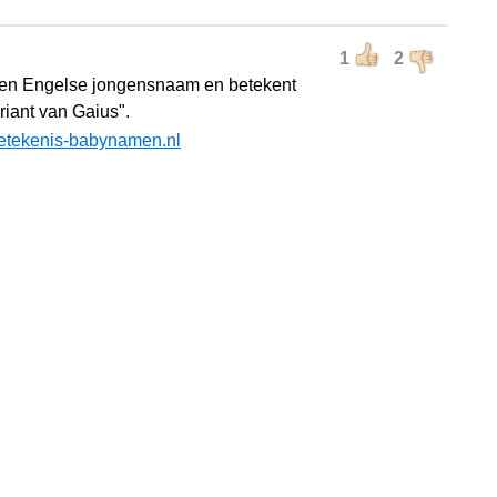
1
2
een Engelse jongensnaam en betekent
riant van Gaius".
etekenis-babynamen.nl