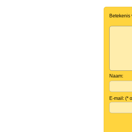
Betekenis
Naam:
E-mail: (* 