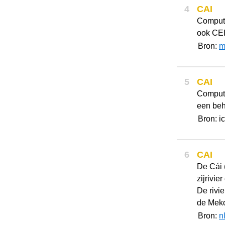
4
CAI
Computer
ook CE
Bron:
m
5
CAI
Compute
een beh
Bron: i
6
CAI
De Cái 
zijrivi
De rivi
de Mekon
Bron:
n