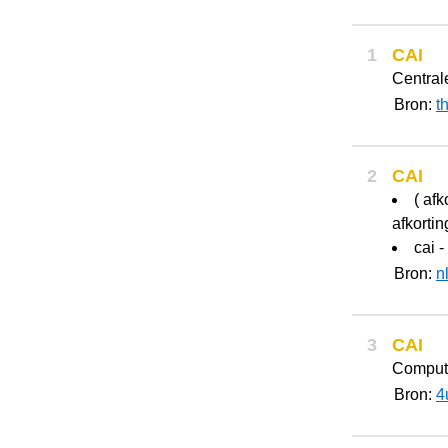
1
CAI
Central
Bron:
t
2
CAI
( afk
afkorti
cai -
Bron:
n
3
CAI
Compute
Bron:
4