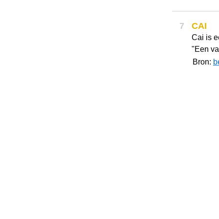
7
CAI
Cai is 
"Een va
Bron:
b