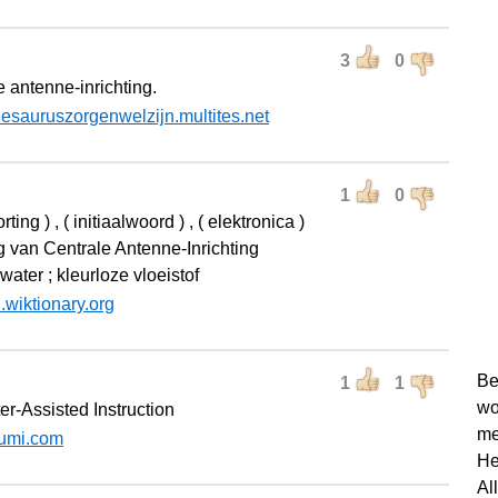
3
0
e antenne-inrichting.
hesauruszorgenwelzijn.multites.net
1
0
orting ) , ( initiaalwoord ) , ( elektronica )
ng van Centrale Antenne-Inrichting
 water ; kleurloze vloeistof
l.wiktionary.org
Be
1
1
wo
r-Assisted Instruction
me
umi.com
He
Al