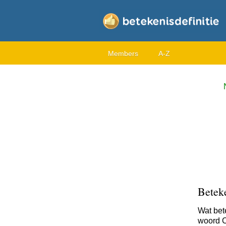
Members
A-Z
Betek
Wat bet
woord C