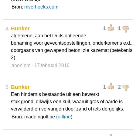
Bron:
mverhoeks.com
4
Bunker
1
1
algemene, aan het Duits ontleende
benaming voor gevechtsopstellingen, onderkomens e.d.,
doorgaans van gewapend beton; zie kazemat (betekenis
2)
anoniem
- 17 februari 2016
5
Bunker
1
2
Een hindernis bestaande uit een bewerkt
stuk grond, dikwijls een kuil, waaruit gras of aarde is
verwijderd en vervangen door zand of iets dergelijks.
Bron: madeingolf.be
(offline)