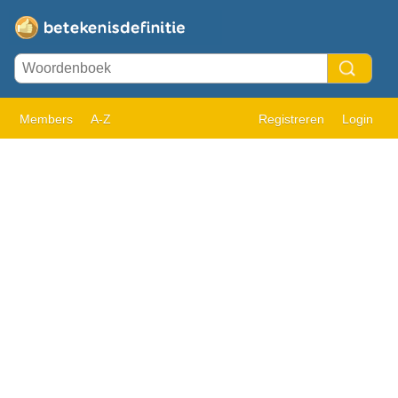
Members
A-Z
Registreren
Login