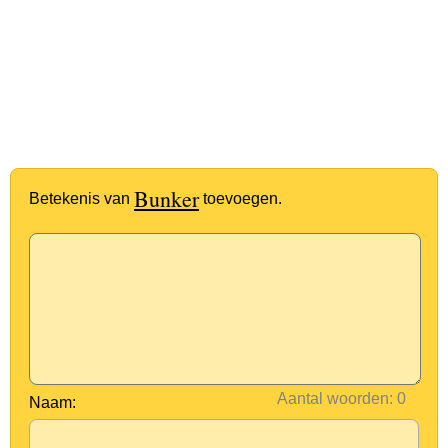
Bunker
Betekenis van
toevoegen.
Aantal woorden:
Naam: