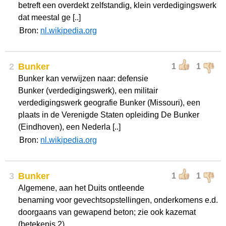
betreft een overdekt zelfstandig, klein verdedigingswerk
dat meestal ge [..]
Bron:
nl.wikipedia.org
2
Bunker
1
1
Bunker kan verwijzen naar: defensie
Bunker (verdedigingswerk), een militair
verdedigingswerk geografie Bunker (Missouri), een
plaats in de Verenigde Staten opleiding De Bunker
(Eindhoven), een Nederla [..]
Bron:
nl.wikipedia.org
3
Bunker
1
1
Algemene, aan het Duits ontleende
benaming voor gevechtsopstellingen, onderkomens e.d.
doorgaans van gewapend beton; zie ook kazemat
(betekenis 2).