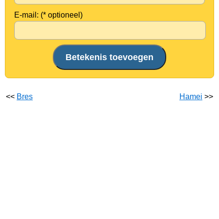
E-mail: (* optioneel)
<<
Bres
Hamei
>>