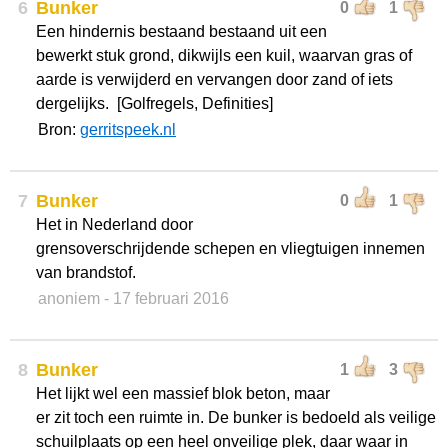
6
Bunker
0
1
Een hindernis bestaand bestaand uit een
bewerkt stuk grond, dikwijls een kuil, waarvan gras of
aarde is verwijderd en vervangen door zand of iets
dergelijks. [Golfregels, Definities]
Bron:
gerritspeek.nl
7
Bunker
0
1
Het in Nederland door
grensoverschrijdende schepen en vliegtuigen innemen
van brandstof.
anoniem
- 17 februari 2016
8
Bunker
1
3
Het lijkt wel een massief blok beton, maar
er zit toch een ruimte in. De bunker is bedoeld als veilige
schuilplaats op een heel onveilige plek, daar waar in