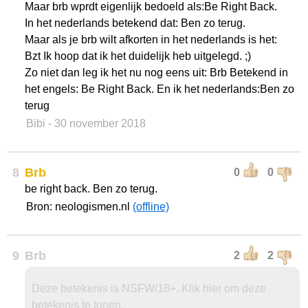
Maar brb wprdt eigenlijk bedoeld als:Be Right Back.
In het nederlands betekend dat: Ben zo terug.
Maar als je brb wilt afkorten in het nederlands is het:
Bzt Ik hoop dat ik het duidelijk heb uitgelegd. ;)
Zo niet dan leg ik het nu nog eens uit: Brb Betekend in
het engels: Be Right Back. En ik het nederlands:Ben zo
terug
Bibi
- 30 november 2018
8
Brb
0
0
be right back. Ben zo terug.
Bron: neologismen.nl
(offline)
9
Brb
2
2
Deze betekenis is NSFW/18+. Klik hier om deze
betekenis te tonen.