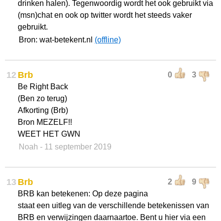
drinken halen). Tegenwoordig wordt het ook gebruikt via
(msn)chat en ook op twitter wordt het steeds vaker
gebruikt.
Bron: wat-betekent.nl
(offline)
12
Brb
0
3
Be Right Back
(Ben zo terug)
Afkorting (Brb)
Bron MEZELF!!
WEET HET GWN
Noah
- 11 september 2019
13
Brb
2
9
BRB kan betekenen: Op deze pagina
staat een uitleg van de verschillende betekenissen van
BRB en verwijzingen daarnaartoe. Bent u hier via een