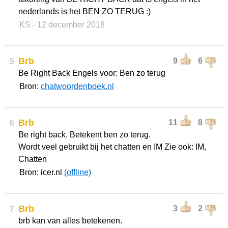
nederlands is het BEN ZO TERUG :)
KS
- 12 december 2018
5
Brb
9
6
Be Right Back Engels voor: Ben zo terug
Bron:
chatwoordenboek.nl
6
Brb
11
8
Be right back, Betekent ben zo terug.
Wordt veel gebruikt bij het chatten en IM Zie ook: IM,
Chatten
Bron: icer.nl
(offline)
7
Brb
3
2
brb kan van alles betekenen.