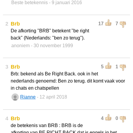
Beste betekennis
- 9 januari 2016
2
Brb
17
7
De afkorting "BRB" betekent "be right
back" (Nederlands: "ben zo terug").
anoniem
- 30 november 1999
3
Brb
5
1
Brb: bekend als Be Right Back. ook in het
nederlands genoemd: Ben zo terug. dit komt vaak voor
in chats en chatspellen
Rianne
- 12 april 2018
4
Brb
4
0
de betekenis van BRB : BRB is de
afkorting van BE RICHT BACK dat is engels in het