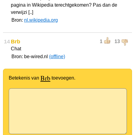
pagina in Wikipedia terechtgekomen? Pas dan de
verwijzi [..]
Bron:
nl.wikipedia.org
14
Brb
1
13
Chat
Bron: be-wired.nl
(offline)
Brb
Betekenis van
toevoegen.