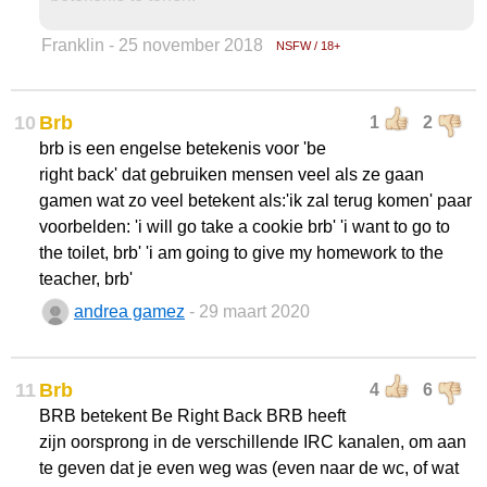
Franklin
- 25 november 2018
NSFW / 18+
10
Brb
1
2
brb is een engelse betekenis voor 'be
right back' dat gebruiken mensen veel als ze gaan
gamen wat zo veel betekent als:'ik zal terug komen' paar
voorbelden: 'i will go take a cookie brb' 'i want to go to
the toilet, brb' 'i am going to give my homework to the
teacher, brb'
andrea gamez
- 29 maart 2020
11
Brb
4
6
BRB betekent Be Right Back BRB heeft
zijn oorsprong in de verschillende IRC kanalen, om aan
te geven dat je even weg was (even naar de wc, of wat