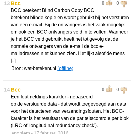
13
Bcc
0
0
BCC betekent Blind Carbon Copy BCC
betekent blinde kopie en wordt gebruikt bij het versturen
van een e-mail. Bij de ontvangers is het vaak mogelijk
om ook een BCC ontvangers veld in te vullen. Wanneer
je het BCC veld gebruikt heeft het tot gevolg dat de
normale ontvangers van de e-mail de bcc e-
mailadressen niet kunnen zien. Het lijkt alsof de mens
[..]
Bron: wat-betekent.nl
(offline)
14
Bcc
0
0
Een foutmeldings karakter - gebaseerd
op de verstuurde data - dat wordt toegevoegd aan data
voor het detecteren van verzendingsfouten. Het BCC-
karakter is het resultaat van de pariteitscontrole per blok
(LRC of 'longitudinal redundancy check').
anoniem
- 17 februari 2016