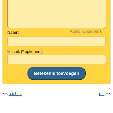
Aantal woorden:
Naam:
E-mail: (* optioneel)
<<
b.b.h.h.
d.i.
>>