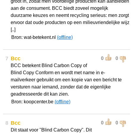
groot in, zodat men voordelige producten kan aanbieden
aan de consument. BCC biedt zoveel mogelijk
duurzame keuzes en neemt recycling serieus: men zorgt
ervoor dat oude producten op een milieuvriendelijke wijz
[..]
Bron: wat-betekent.nl
(offline)
7
Bcc
0
0
BCC betekent Blind Carbon Copy of
Blind Copy Conform en wordt met name in e-
mailverkeer gebruikt om een kopie van een bericht te
versturen naar iemand, zonder dat de eigenlijke
geadresseerde dit kan zien.
Bron: koopcenter.be
(offline)
8
Bcc
0
0
Dit staat voor "Blind Carbon Copy". Dit