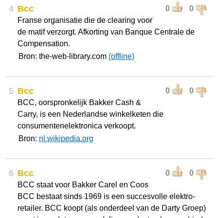
4
Bcc
0
0
Franse organisatie die de clearing voor
de matif verzorgt. Afkorting van Banque Centrale de
Compensation.
Bron: the-web-library.com
(offline)
5
Bcc
0
0
BCC, oorspronkelijk Bakker Cash &
Carry, is een Nederlandse winkelketen die
consumentenelektronica verkoopt.
Bron:
nl.wikipedia.org
6
Bcc
0
0
BCC staat voor Bakker Carel en Coos
BCC bestaat sinds 1969 is een succesvolle elektro-
retailer. BCC koopt (als onderdeel van de Darty Groep)