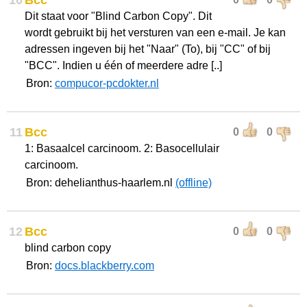
10
Bcc
Dit staat voor "Blind Carbon Copy". Dit
wordt gebruikt bij het versturen van een e-mail. Je kan
adressen ingeven bij het "Naar" (To), bij "CC" of bij
"BCC". Indien u één of meerdere adre [..]
Bron:
compucor-pcdokter.nl
11
Bcc
0
0
1: Basaalcel carcinoom. 2: Basocellulair
carcinoom.
Bron: dehelianthus-haarlem.nl
(offline)
12
Bcc
0
0
blind carbon copy
Bron:
docs.blackberry.com